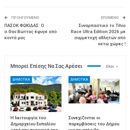
ΠΡΟΗΓΟΎΜΕΝΟ
ΕΠΌΜΕΝΟ
ΠΑΣΟΚ ΦΩΚΙΔΑΣ: Ο
Συναρπαστικό το Tihio
σ.Θαν.Βώττας έφυγε από
Race Ultra Edition 2026 με
κοντά μας
συμμετοχή αθλητών από
οκτώ χώρες !
Μπορεί Επίσης Να Σας Αρέσει
Ολοι
ΔΗΜΟΤΙΚΑ
ΔΗΜΟΤΙΚΑ
Η λειτουργία του
Συνεχίζονται οι
Δημαρχείου Ευπαλίου
παρεμβάσεις του Δήμου
κατά την πυρκαγιά της
για τη στήριξη