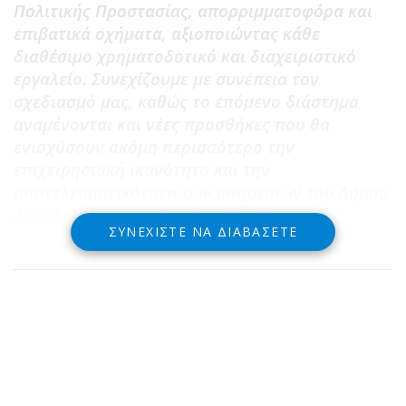
Πολιτικής Προστασίας, απορριμματοφόρα και
επιβατικά οχήματα, αξιοποιώντας κάθε
διαθέσιμο χρηματοδοτικό και διαχειριστικό
εργαλείο. Συνεχίζουμε με συνέπεια τον
σχεδιασμό μας, καθώς το επόμενο διάστημα
αναμένονται και νέες προσθήκες που θα
ενισχύσουν ακόμη περισσότερο την
επιχειρησιακή ικανότητα και την
αποτελεσματικότητα των υπηρεσιών του Δήμου
Δωρίδος προς όφελος των πολιτών”.
ΣΥΝΕΧΊΣΤΕ ΝΑ ΔΙΑΒΆΣΕΤΕ