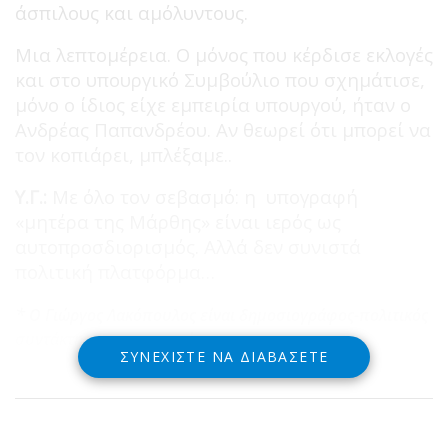
άσπιλους και αμόλυντους.
Μια λεπτομέρεια. Ο μόνος που κέρδισε εκλογές
και στο υπουργικό Συμβούλιο που σχημάτισε,
μόνο ο ίδιος είχε εμπειρία υπουργού, ήταν ο
Ανδρέας Παπανδρέου. Αν θεωρεί ότι μπορεί να
τον κοπιάρει, μπλέξαμε..
Υ.Γ.:
Με όλο τον σεβασμό: η υπογραφή
«μητέρα της Μάρθης» είναι ιερός ως
αυτοπροσδιορισμός. Αλλά δεν συνιστά
πολιτική πλατφόρμα…
*
Ο Γιώργος Λακόπουλος είναι δημοσιογράφος-πολιτικός
συντάκτης και συγγραφέας
ΣΥΝΕΧΊΣΤΕ ΝΑ ΔΙΑΒΆΣΕΤΕ