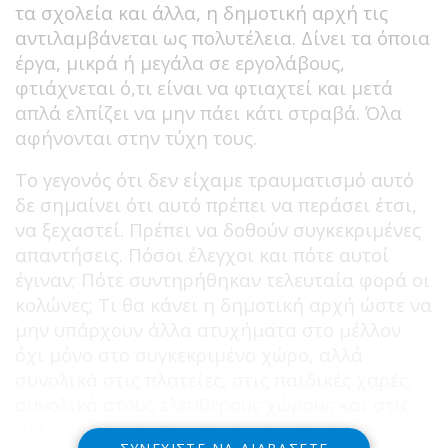
τα σχολεία και άλλα, η δημοτική αρχή τις
αντιλαμβάνεται ως πολυτέλεια. Δίνει τα όποια
έργα, μικρά ή μεγάλα σε εργολάβους,
φτιάχνεται ό,τι είναι να φτιαχτεί και μετά
απλά ελπίζει να μην πάει κάτι στραβά. Όλα
αφήνονται στην τύχη τους.
Το γεγονός ότι δεν είχαμε τραυματισμό αυτό
δε σημαίνει ότι αυτό πρέπει να περάσει έτσι,
να ξεχαστεί. Πρέπει να δοθούν συγκεκριμένες
απαντήσεις. Πόσοι έλεγχοι και πότε αυτοί
έγιναν; Πότε συντηρήθηκαν τελευταία φορά οι
κολώνες; Τι θα κάνει η δημοτική αρχή ώστε να
μην υπάρχουν άλλα ατυχήματα στο μέλλον
όχι μόνο στο συγκεκριμένο χώρο, αλλά
συνολικά στις πλατείες, στις παιδικές χαρές,
συνολικά στους ελεύθερους χώρους και στις
άλλες υποδομές του δήμου Δωρίδας;