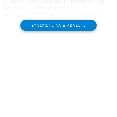
Ο τρόπος αποστολής της ψήφου θα γίνει με
ηλεκτρονικό μήνυμα στο e-mail:
strouza.dorida@gmail.com
ή με γραπτό
μήνυμα στο: 694.222.59.10
ΣΥΝΕΧΊΣΤΕ ΝΑ ΔΙΑΒΆΣΕΤΕ