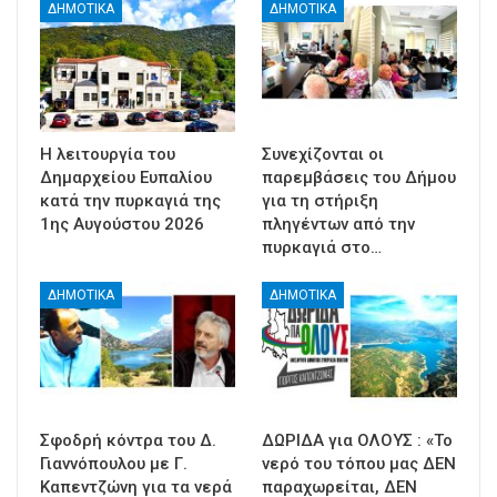
ΔΗΜΟΤΙΚΑ
ΔΗΜΟΤΙΚΑ
Η λειτουργία του
Συνεχίζονται οι
Δημαρχείου Ευπαλίου
παρεμβάσεις του Δήμου
κατά την πυρκαγιά της
για τη στήριξη
1ης Αυγούστου 2026
πληγέντων από την
πυρκαγιά στο…
ΔΗΜΟΤΙΚΑ
ΔΗΜΟΤΙΚΑ
Σφοδρή κόντρα του Δ.
ΔΩΡΙΔΑ για ΟΛΟΥΣ : «Το
Γιαννόπουλου με Γ.
νερό του τόπου μας ΔΕΝ
Καπεντζώνη για τα νερά
παραχωρείται, ΔΕΝ