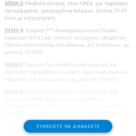
ΘΕΜΑ 3
:
Υποβολή αίτησης στον ΟΑΕΔ για παράταση
προγράμματος μακροχρόνια ανέργων ηλικίας 55-67
ετών με επιχορήγηση.
ου
ΘΕΜΑ 4
:
Έγκριση 1
Ανακεφαλαιωτικού Πίνακα
Εργασιών (Α.Π.Ε.) και τελικού, του έργου: «Δημοτική
Οδοποιία Κοινότητας Ποτιδάνειας, Δ.Ε. Ευπαλίου», αρ.
μελέτης 10/2020.
ΘΕΜΑ 5
:
Έγκριση Πρωτοκόλλου προσωρινής και
οριστικής παραλαβής του έργου: «Βελτίωση Δικτύου
Ύδρευσης Δ.Ε. Λιδωρικίου», αρ. μελέτης 13/2013.
ΘΕΜΑ 6
:
Έγκριση Πρωτοκόλλου προσωρινής και
οριστικής παραλαβής του έργου: «Εργασίες
Αποκατάστασης Δημοτικού Κτιρίου για λειτουργία
Κέντρου Περιβαλλοντικής Εκπαίδευσης Τ.Κ. Πύργου»,
αρ. μελέτης 20 /2013.
ΣΥΝΕΧΊΣΤΕ ΝΑ ΔΙΑΒΆΣΕΤΕ