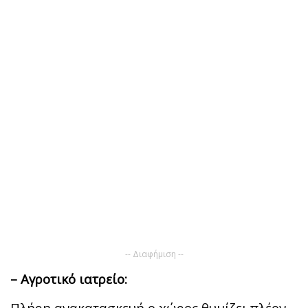
-- Διαφήμιση --
– Αγροτικό ιατρείο:
Πλήρη ανακατασκευή ο χώρος θυμίζει πλέον