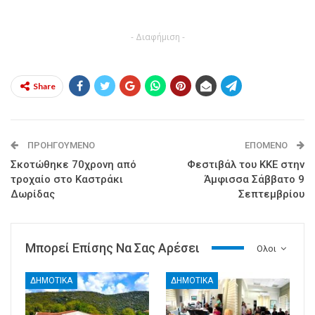
- Διαφήμιση -
Share
ΠΡΟΗΓΟΎΜΕΝΟ
ΕΠΌΜΕΝΟ
Σκοτώθηκε 70χρονη από
Φεστιβάλ του ΚΚΕ στην
τροχαίο στο Καστράκι
Άμφισσα Σάββατο 9
Δωρίδας
Σεπτεμβρίου
Μπορεί Επίσης Να Σας Αρέσει
Ολοι
ΔΗΜΟΤΙΚΑ
ΔΗΜΟΤΙΚΑ