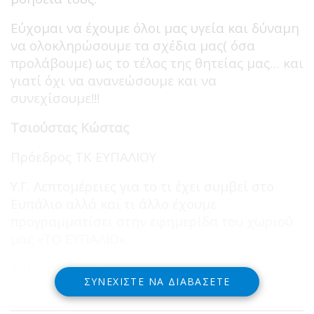
Εύχομαι να έχουμε όλοι μας υγεία και δύναμη
να ολοκληρώσουμε τα σχέδια μας( όσα
προλάβουμε) ως το τέλος της θητείας μας… και
γιατί όχι να ανανεώσουμε και να
συνεχίσουμε!!!
Τσιούστας Κώστας
Πρόεδρος ΤΚ ΕΥΠΑΛΙΟΥ
Υ.Γ. Λεπτομέρειες για το τι έχει συμβεί στο
Ευπάλιο αλλά και τι άλλο έχουμε
προγραμματίσει στην εφημερίδα του χωριού
μας «ΤΟ ΕΥΠΑΛΙΟ».
Τσιούστας Κώστας
ΣΥΝΕΧΊΣΤΕ ΝΑ ΔΙΑΒΆΣΕΤΕ