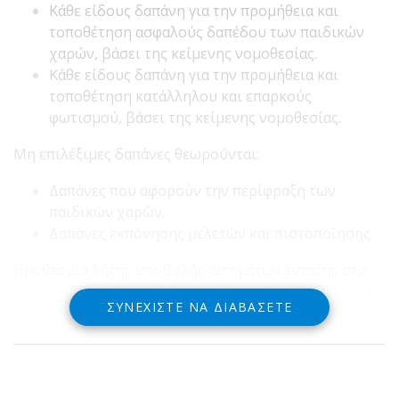
Κάθε είδους δαπάνη για την προμήθεια και
τοποθέτηση ασφαλούς δαπέδου των παιδικών
χαρών, βάσει της κείμενης νομοθεσίας.
Κάθε είδους δαπάνη για την προμήθεια και
τοποθέτηση κατάλληλου και επαρκούς
φωτισμού, βάσει της κείμενης νομοθεσίας.
Μη επιλέξιμες δαπάνες θεωρούνται:
Δαπάνες που αφορούν την περίφραξη των
παιδικών χαρών.
Δαπάνες εκπόνησης μελετών και πιστοποίησης.
Προθεσμία λήξης υποβολής αιτημάτων ένταξης στο
πρόγραμμα από τους Δήμους είναι η 31η Μαΐου 2018.
ΣΥΝΕΧΊΣΤΕ ΝΑ ΔΙΑΒΆΣΕΤΕ