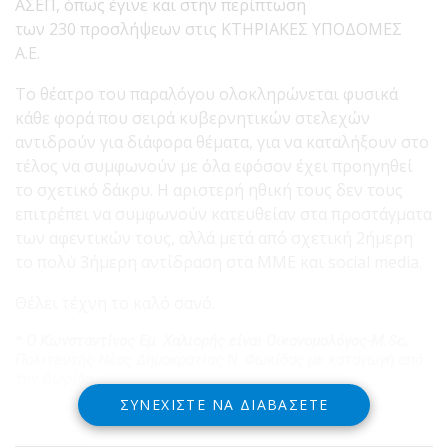
ΑΣΕΠ, όπως έγινε και στην περίπτωση
των 230 προσλήψεων στις ΚΤΗΡΙΑΚΕΣ ΥΠΟΔΟΜΕΣ
Α.Ε.
Το θέατρο του παραλόγου ολοκληρώνεται φυσικά
κάθε φορά που σειρά κυβερνητικών στελεχών
αντιδρούν για διάφορα θέματα, για να καταλήξουν στο
τέλος να συμφωνούν με όλα εφόσον έχει προηγηθεί
το σχετικό δάκρυ. Η αριστερή ηθική τους δεν τους
επιτρέπει να συμφωνούν κατευθείαν στα προστάγματα
των αφεντικών τους, αλλά μετά από σχετική 2ήμερη
το πολύ 3ήμερη αντίδραση στα ΜΜΕ και social media.
Θέλει τέχνη το καλό σανό.
*
Ο Κωνσταντίνος Εμ.
Χαλιορής
είναι
Οικονομολόγος-M.Sc,
Πολιτευτής Νέας Δημοκρατίας Ν. Φωκίδας με καταγωγή από
την Δωρίδα
ΣΥΝΕΧΊΣΤΕ ΝΑ ΔΙΑΒΆΣΕΤΕ