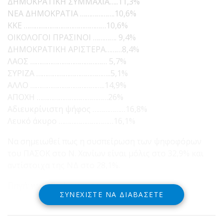
ΔΗΜΟΚΡΑΤΙΚΗ ΣΥΜΜΑΧΙΑ…..11,3%
ΝΕΑ ΔΗΜΟΚΡΑΤΙΑ ……………….10,6%
ΚΚΕ ………………………………………10,6%
ΟΙΚΟΛΟΓΟΙ ΠΡΑΣΙΝΟΙ …………. 9,4%
ΔΗΜΟΚΡΑΤΙΚΗ ΑΡΙΣΤΕΡΑ………8,4%
ΛΑΟΣ …………………………………… 5,7%
ΣΥΡΙΖΑ …………………………………..5,1%
ΑΛΛΟ …………………………………..14,9%
ΑΠΟΧΗ …………………………………26%
Αδιευκρίνιστη ψήφος ………………16,8%
Λευκό άκυρο …………………………16,1%
Να σημειωθεί πως η συσπείρωση των ψηφοφόρων
του ΠΑΣΟΚ στο Ν. Χανίων είναι μόλις στο 32,9% και
αντίστοιχα της ΝΔ στο 28,1%.
Πηγή: www.flashnews.gr
ΣΥΝΕΧΊΣΤΕ ΝΑ ΔΙΑΒΆΣΕΤΕ