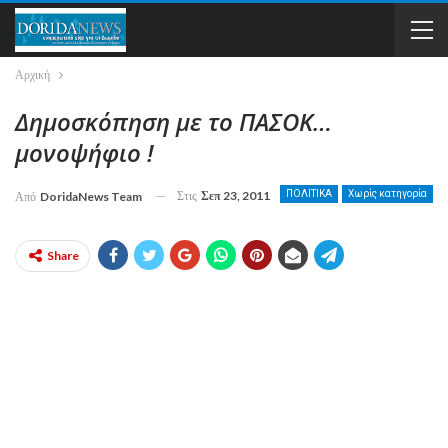
Αρχική
Δημοσκόπηση με το ΠΑΣΟΚ…
μονοψήφιο !
Στις
Σεπ 23, 2011
ΠΟΛΙΤΙΚΑ
Χωρίς κατηγορία
Από
DoridaNews Team
Share