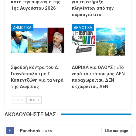
κατά την πυρκαγιά της
για τη στήριξη
1ης Αυγούστου 2026
πληγέντων από την
πυρκαγιά στο…
ΔΗΜΟΤΙΚΑ
ΔΗΜΟΤΙΚΑ
Σφοδρή κόντρα του Δ.
ΔΩΡΙΔΑ για ΟΛΟΥΣ : «Το
Γιαννόπουλου με Γ.
νερό του τόπου μας ΔΕΝ
Καπεντζώνη για τα νερά
παραχωρείται, ΔΕΝ
της Δωρίδας
εκχωρείται, ΔΕΝ…
PREV
NEXT
ΑΚΟΛΟΥΘΗΣΤΕ ΜΑΣ
Facebook
Like our page
Likes