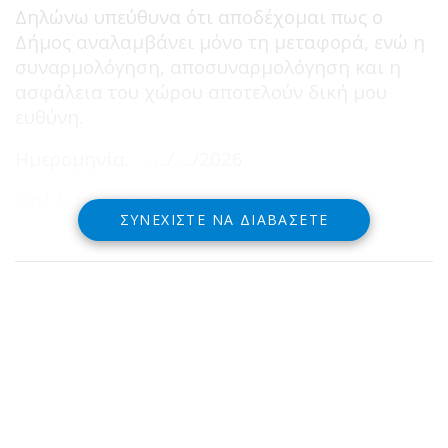
Δηλώνω υπεύθυνα ότι αποδέχομαι πως ο
Δήμος αναλαμβάνει μόνο τη μεταφορά, ενώ η
συναρμολόγηση, αποσυναρμολόγηση και η
ασφάλεια του χώρου αποτελούν δική μου
ευθύνη.
Ημερομηνία: …./…./2026
Ο/Η Αιτών/ούσα
ΣΥΝΕΧΊΣΤΕ ΝΑ ΔΙΑΒΆΣΕΤΕ