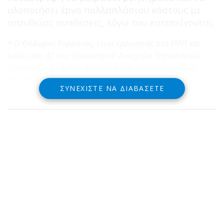
υλοποιήσει έργα πολλαπλάσιου κόστους με
απευθείας αναθέσεις, λόγω του κατεπείγοντος.
* Ο Θόδωρος Καρούνος, είναι ερευνητής στο ΕΜΠ και
μέλος του ΔΣ του Οργανισμού Ανοιχτών Τεχνολογιών
(ΕΕΛΛΑΚ). – Το άρθρο δημοσιεύτηκε στην εφημερίδα
ΚΑΘΗΜΕΡΙΝΗ
ΣΥΝΕΧΊΣΤΕ ΝΑ ΔΙΑΒΆΣΕΤΕ