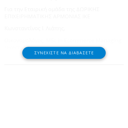
Για την Εταιρική ομάδα της ΔΩΡΙΚΗΣ
ΕΠΙΧΕΙΡΗΜΑΤΙΚΗΣ ΑΡΜΟΝΙΑΣ ΙΚΕ
Κωνσταντίνος
Ι
.
Λιάπης
,
Οικονομολόγος, MSc in Ecommerce Managing
Director
ΣΥΝΕΧΊΣΤΕ ΝΑ ΔΙΑΒΆΣΕΤΕ