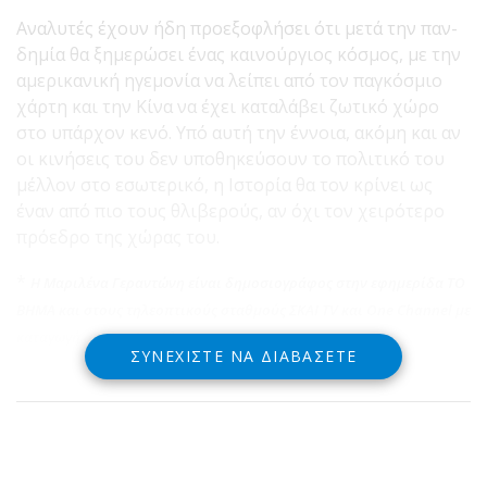
Αναλυτές έχουν ήδη προε­ξοφλήσει ότι μετά την παν­
δημία θα ξημερώσει ένας καινούργιος κόσμος, με την
αμερικανική ηγεμονία να λείπει από τον παγκό­σμιο
χάρτη και την Κίνα να έχει καταλάβει ζωτικό χώ­ρο
στο υπάρχον κενό. Υπό αυτή την έννοια, ακόμη και αν
οι κινήσεις του δεν υπο­θηκεύσουν το πολιτικό του
μέλλον στο εσωτερικό, η Ιστορία θα τον κρίνει ως
έναν από πιο τους θλιβε­ρούς, αν όχι τον χειρότερο
πρόεδρο της χώρας του.
*
Η Μαριλένα Γεραντώνη είναι δημοσιογράφος στην εφημερίδα ΤΟ
ΒΗΜΑ και
στους τηλεοπτικούς σταθμούς ΣΚΑΙ
TV
και
Οne Channel
με
καταγωγή από τη Δωρίδα
ΣΥΝΕΧΊΣΤΕ ΝΑ ΔΙΑΒΆΣΕΤΕ