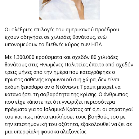
Οι ολέθριες επιλογές του αμερικανού προέδρου
έχουν οδηγήσει σε χιλιάδες θανάτους, ενώ
υπονομεύουν το διεθνές κύρος των ΗΠΑ
Με 1.300.000 κρού­σματα και σχεδόν 80 χιλιά­δες
θανάτους στις Ηνωμέ­νες Πολιτείες έπειτα από σχεδόν
τρεις μήνες από την ημέρα που καταγράφηκε ο
πρώτος ασθενής κορωνοϊού σιη χώρα, δεν είναι
ακόμη ξεκάθαρο αν ο Ντόναλντ Τραμπ μπορεί να
κατανοήσει τη σοβαρό­τητα της κρίσης. Ο άνθρω­πος
που είχε κάποτε πει ότι γνωρίζει περισσότερα
πράγματα για το Ισλαμικό Κράτος απ’ ό,τι οι στρατηγοί
του και πως πάντα εκπλήσσει τους βοηθούς του με
την επιστημονική του οξύτητα, εξακολουθεί να ζει σε
μια υπερφίαλη φούσκα αλαζονείας.