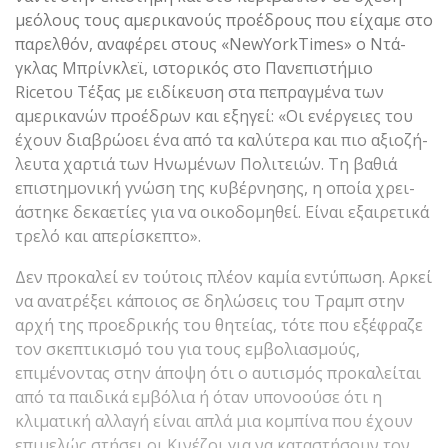
μεόλους τους αμερικανούς προέδρους που είχαμε στο
παρελθόν, αναφέρει στους «NewYorkTimes» ο Ντά-
γκλας Μπρίνκλεϊ, ιστορι­κός στο Πανεπιστήμιο
Riceτου Τέξας με ειδίκευση στα πεπραγμένα των
αμερικανών προέδρων και εξηγεί: «Οι ενέργειες του
έχουν διαβρώοει ένα από τα καλύτερα και πιο αξιοζή­
λευτα χαρτιά των Ηνωμέ­νων Πολιτειών. Τη βαθιά
επιστημονική γνώση της κυβέρνησης, η οποία χρει­
άστηκε δεκαετίες για να οικοδομηθεί. Είναι εξαι­ρετικά
τρελό και απερί­σκεπτο».
Δεν προκαλεί εν τούτοις πλέον καμία εντύπωση. Αρκεί
να ανατρέξει κά­ποιος σε δηλώσεις του Τραμπ στην
αρχή της προ­εδρικής του θητείας, τότε που εξέφραζε
τον σκεπτι­κισμό του για τους εμβολι­ασμούς,
επιμένοντας στην άποψη ότι ο αυτισμός προκαλείται
από τα παιδικά εμβόλια ή όταν υπονοούσε ότι η
κλιματική αλλαγή εί­ναι απλά μια κομπίνα που έχουν
επιμελώς στήσει οι Κινέζοι για να καταστή­σουν τον