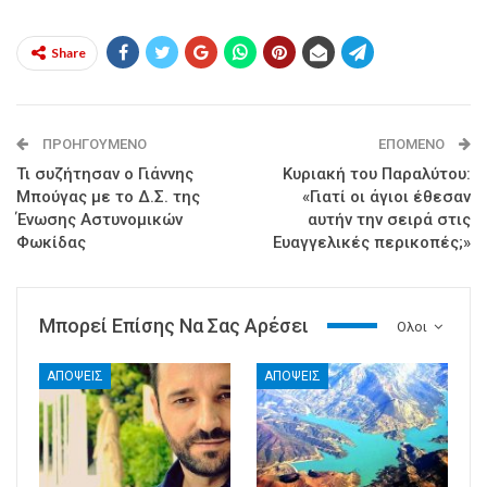
Share
ΠΡΟΗΓΟΎΜΕΝΟ
ΕΠΌΜΕΝΟ
Τι συζήτησαν ο Γιάννης
Κυριακή του Παραλύτου:
Μπούγας με το Δ.Σ. της
«Γιατί οι άγιοι έθεσαν
Ένωσης Αστυνομικών
αυτήν την σειρά στις
Φωκίδας
Ευαγγελικές περικοπές;»
Μπορεί Επίσης Να Σας Αρέσει
Ολοι
ΑΠΟΨΕΙΣ
ΑΠΟΨΕΙΣ