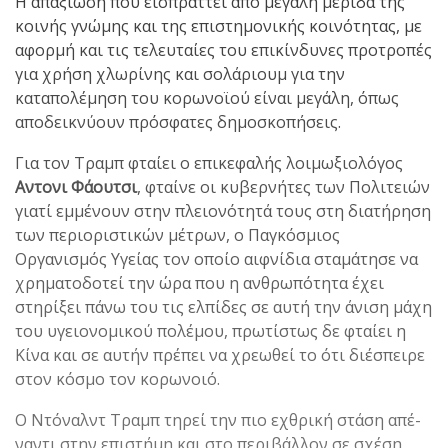
Η απαξίωση που εισπράτ­τει από μεγάλη μερίδα της
κοινής γνώμης και της επι­στημονικής κοινότητας, με
αφορμή και τις τελευταίες του επικίνδυνες προτρο­πές
για χρήση χλωρίνης και σολάριουμ για την
καταπολέμηση του κορωνοϊού είναι μεγάλη, όπως
αποδεικνύουν πρόσφατες δημοσκοπήσεις.
Για τον Τραμπ φταίει ο επι­κεφαλής λοιμωξιολόγος
Αντονι Φάουτσι
, φταίνε οι κυβερνήτες των Πολιτειών
γιατί εμμένουν στην πλειο­νότητά τους στη διατήρηση
των περιοριστικών μέτρων, ο Παγκόσμιος
Οργανισμός Υγείας τον οποίο αιφνίδια σταμάτησε να
χρηματοδοτεί την ώρα που η ανθρωπότητα έχει
στηρίξει πάνω του τις ελπίδες σε αυτή την άνιση μάχη
του υγειονομικού πο­λέμου, πρωτίστως δε φταίει η
Κίνα και σε αυτήν πρέπει να χρεωθεί το ότι διέσπειρε
στον κόσμο τον κορωνοιό.
Ο Ντόναλντ Τραμπ τηρεί την πιο εχθρική στάση απέ­
ναντι στην επιστήμη και στο περιβάλλον σε σχέση