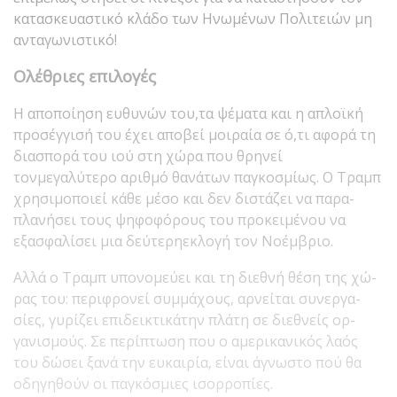
κατασκευαστικό κλάδο των Ηνωμένων Πο­λιτειών μη
ανταγωνιστικό!
Ολέθριες επιλογές
Η αποποίηση ευθυνών του,τα ψέματα και η απλοϊκή
προσέγγισή του έχει απο­βεί μοιραία σε ό,τι αφο­ρά τη
διασπορά του ιού στη χώρα που θρηνεί
τονμεγαλύτερο αριθμό θανά­των παγκοσμίως. Ο Τραμπ
χρησιμοποιεί κάθε μέσο και δεν διστάζει να παρα­
πλανήσει τους ψηφοφό­ρους του προκειμένου να
εξασφαλίσει μια δεύτερηεκλογή τον Νοέμβριο.
Αλλά ο Τραμπ υπονομεύει και τη διεθνή θέση της χώ­
ρας του: περιφρονεί συμ­μάχους, αρνείται συνεργα­
σίες, γυρίζει επιδεικτικάτην πλάτη σε διεθνείς ορ­
γανισμούς. Σε περίπτωση που ο αμερικανικός λαός
του δώσει ξανά την ευκαι­ρία, είναι άγνωστο πού θα
οδηγηθούν οι παγκόσμιες ισορροπίες.