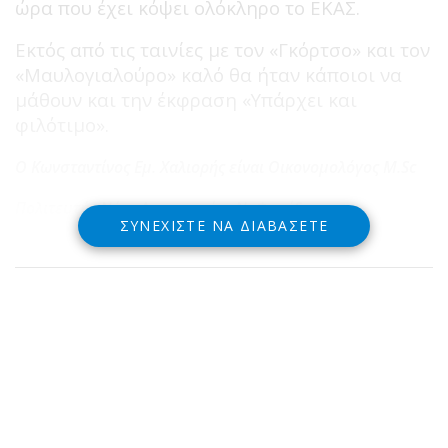
ώρα που έχει κόψει ολόκληρο το ΕΚΑΣ.
Εκτός από τις ταινίες με τον «Γκόρτσο» και τον
«Μαυλογιαλούρο» καλό θα ήταν κάποιοι να
μάθουν και την έκφραση «Υπάρχει και
φιλότιμο».
Ο Κωνσταντίνος
Εμ
. Χαλιορής είναι
Οικονομολόγος
M
.
Sc
Πολιτευτής Νέας Δημοκρατίας Ν. Φωκίδας
ΣΥΝΕΧΊΣΤΕ ΝΑ ΔΙΑΒΆΣΕΤΕ