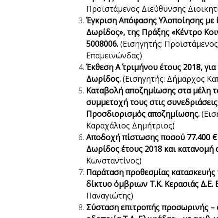
Προϊστάμενος Διεύθυνσης Διοικητ
Έγκριση Απόφασης Υλοποίησης με 
Δωρίδος», της Πράξης «Κέντρο Κο
5008006.
(Εισηγητής: Προϊστάμενο
Επαμεινώνδας)
Έκθεση Α΄ τριμήνου έτους 2018, γ
Δωρίδος.
(Εισηγητής: Δήμαρχος Κα
Καταβολή αποζημίωσης στα μέλη τ
συμμετοχή τους στις συνεδριάσει
Προσδιορισμός αποζημίωσης.
(Εισ
Καραχάλιος Δημήτριος)
Αποδοχή πίστωσης ποσού 77.400 
Δωρίδος έτους
2018 και κατανομή 
Κωνσταντίνος)
Παράταση προθεσμίας κατασκευής τ
δίκτυο όμβριων Τ.Κ. Κερασιάς Δ.Ε.
Παναγιώτης)
Σύσταση επιτροπής προσωρινής – ο