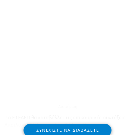
-- Διαφήμιση --
Το ΕΤΕΑΕΠ θα καταβάλλει τις επικουρικές συντάξεις
Απριλίου 2018 την Τρίτη 03 Απριλίου.
ΣΥΝΕΧΊΣΤΕ ΝΑ ΔΙΑΒΆΣΕΤΕ