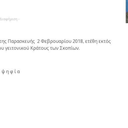
 Διαφήμιση -
της Παρασκευής 2 Φεβρουαρίου 2018, ετέθη εκτός
ου γειτονικού Κράτους των Σκοπίων.
ο ψ η φ ί α