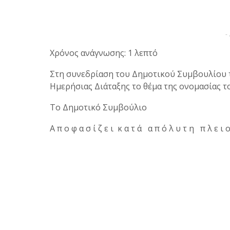
-
Χρόνος ανάγνωσης: 1 λεπτό
Στη συνεδρίαση του Δημοτικού Συμβουλίου 
Ημερήσιας Διάταξης το θέμα της ονομασίας τ
Το Δημοτικό Συμβούλιο
Α π ο φ α σ ί ζ ε ι κ α τ ά α π ό λ υ τ η π λ ε ι 