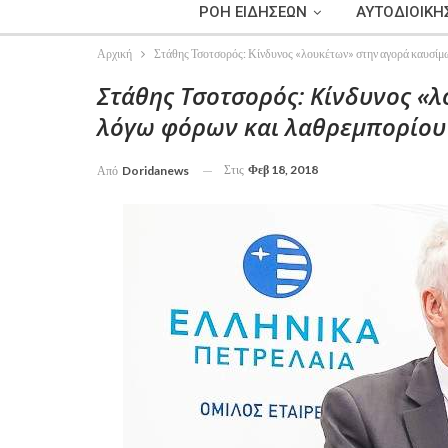
ΡΟΗ ΕΙΔΗΣΕΩΝ
ΑΥΤΟΔΙΟΙΚΗ
Αρχική
Στάθης Τσοτσορός: Κίνδυνος «λουκέτων» στην αγορά καυσίμ
Στάθης Τσοτσορός: Κίνδυνος «
λόγω φόρων και λαθρεμπορίου
Στις
Φεβ 18, 2018
Από
Doridanews