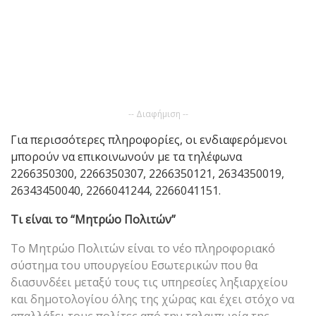
-- Διαφήμιση --
Για περισσότερες πληροφορίες, οι ενδιαφερόμενοι
μπορούν να επικοινωνούν με τα τηλέφωνα
2266350300, 2266350307, 2266350121, 2634350019,
26343450040, 2266041244, 2266041151.
Τι είναι το “Μητρώο Πολιτών”
Το Μητρώο Πολιτών είναι το νέο πληροφοριακό
σύστημα του υπουργείου Εσωτερικών που θα
διασυνδέει μεταξύ τους τις υπηρεσίες ληξιαρχείου
και δημοτολογίου όλης της χώρας και έχει στόχο να
απαλλάξει τους πολίτες από την ταλαιπωρία της