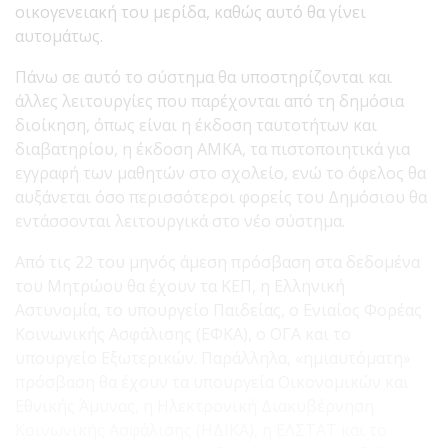
οικογενειακή του μερίδα, καθώς αυτό θα γίνει
αυτομάτως.
Πάνω σε αυτό το σύστημα θα υποστηρίζονται και
άλλες λειτουργίες που παρέχονται από τη δημόσια
διοίκηση, όπως είναι η έκδοση ταυτοτήτων και
διαβατηρίου, η έκδοση ΑΜΚΑ, τα πιστοποιητικά για
εγγραφή των μαθητών στο σχολείο, ενώ το όφελος θα
αυξάνεται όσο περισσότεροι φορείς του Δημόσιου θα
εντάσσονται λειτουργικά στο νέο σύστημα.
Από τις 22 του μηνός άμεση πρόσβαση στα δεδομένα
του Μητρώου θα έχουν τα ΚΕΠ, η Ελληνική
Αστυνομία, το υπουργείο Παιδείας, ο Ενιαίος Φορέας
Κοινωνικής Ασφάλισης (ΕΦΚΑ), ο ΟΓΑ και το
υπουργείο Εξωτερικών. Παράλληλα, «ημιαυτόματη»
πρόσβαση θα έχουν τα υπουργεία Οικονομικών και
Εθνικής Άμυνας, η Ηλεκτρονική Διακυβέρνηση
Κοινωνικής Ασφάλισης (ΗΔΙΚΑ), η ΕΛΣΤΑΤ και το