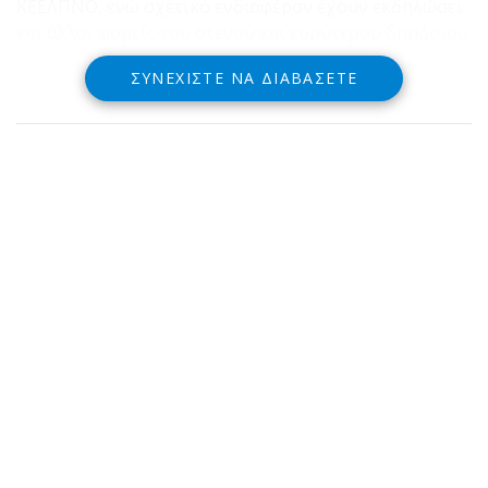
ΚΕΕΛΠΝΟ, ενώ σχετικό ενδιαφέρον έχουν εκδηλώσει
και άλλοι φορείς του στενού και ευρύτερου δημόσιου
τομέα.
ΣΥΝΕΧΊΣΤΕ ΝΑ ΔΙΑΒΆΣΕΤΕ