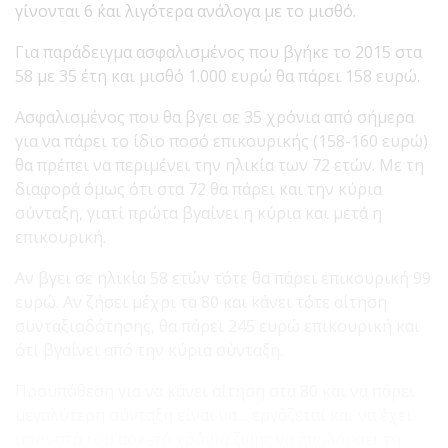
γίνονται 6 ΄και λιγότερα ανάλογα με το μισθό.
Για παράδειγμα ασφαλισμένος που βγήκε το 2015 στα
58 με 35 έτη και μισθό 1.000 ευρώ θα πάρει 158 ευρώ.
Ασφαλισμένος που θα βγει σε 35 χρόνια από σήμερα
για να πάρει το ίδιο ποσό επικουρικής (158-160 ευρώ)
θα πρέπει να περιμένει την ηλικία των 72 ετών. Με τη
διαφορά όμως ότι στα 72 θα πάρει και την κύρια
σύνταξη, γιατί πρώτα βγαίνει η κύρια και μετά η
επικουρική.
Αν βγει σε ηλικία 58 ετών τότε θα πάρει επικουρική 99
ευρώ. Αν ζήσει μέχρι τα 80 και κάνει τότε αίτηση
συνταξιοδότησης, θα πάρει 245 ευρώ επικουρική και
ότι βγαίνει από την κύρια σύνταξη.
Προϋπόθεση για να κάνει αίτηση στα 80 και να πάρει
μεγαλύτερη σύνταξη είναι να… εργάζεται και να έχει
μπροστά του αρκετά χρόνια ζωής να απολαύσει τη