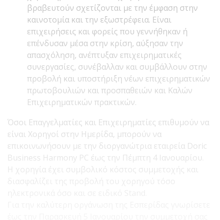
βραβευτούν σχετίζονται με την έμφαση στην
καινοτομία και την εξωστρέφεια. Είναι
επιχειρήσεις και φορείς που γεννήθηκαν ή
επένδυσαν μέσα στην κρίση, αύξησαν την
απασχόληση, ανέπτυξαν επιχειρηματικές
συνεργασίες, συνέβαλλαν και συμβάλλουν στην
προβολή και υποστήριξη νέων επιχειρηματικών
πρωτοβουλιών και προσπαθειών και Καλών
Επιχειρηματικών πρακτικών.
Όσοι Επαγγελματίες και Επιχειρηματίες επιθυμούν να
είναι Χορηγοί στην Ημερίδα, μπορούν να
επικοινωνήσουν με την διοργανώτρια εταιρεία Doric
Business Harmony PC έως την Πέμπτη 4 Ιανουαρίου.
Η χορηγία έχει συμβολικό κόστος συμμετοχής και
διασφαλίζει της προβολή του χορηγού τόσο
ηλεκτρονικά όσο και σε ειδικό Stand.
Για την καλύτερη οργάνωση της Εσπερίδας γνωρίσετε
έως την Παρασκευή 5 Ιανουαρίου την συμμετοχή σας