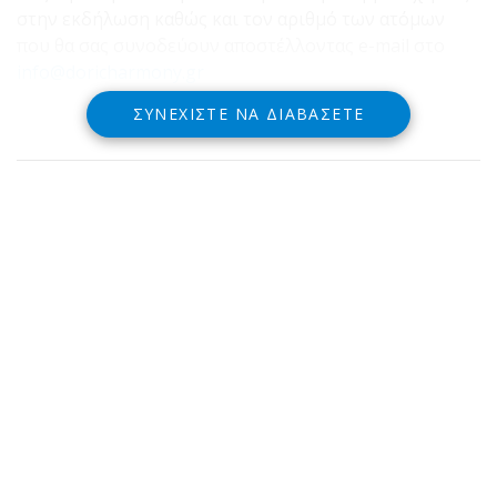
στην εκδήλωση καθώς και τον αριθμό των ατόμων
που θα σας συνοδεύουν αποστέλλοντας e-mail στο
info@doricharmony.gr
ΣΥΝΕΧΊΣΤΕ ΝΑ ΔΙΑΒΆΣΕΤΕ