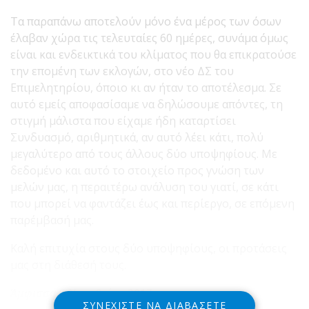
Τα παραπάνω αποτελούν μόνο ένα μέρος των όσων
έλαβαν χώρα τις τελευταίες 60 ημέρες, συνάμα όμως
είναι και ενδεικτικά του κλίματος που θα επικρατούσε
την επομένη των εκλογών, στο νέο ΔΣ του
Επιμελητηρίου, όποιο κι αν ήταν το αποτέλεσμα. Σε
αυτό εμείς αποφασίσαμε να δηλώσουμε απόντες, τη
στιγμή μάλιστα που είχαμε ήδη καταρτίσει
Συνδυασμό, αριθμητικά, αν αυτό λέει κάτι, πολύ
μεγαλύτερο από τους άλλους δύο υποψηφίους. Με
δεδομένο και αυτό το στοιχείο προς γνώση των
μελών μας, η περαιτέρω ανάλυση του γιατί, σε κάτι
που μπορεί να φαντάζει έως και περίεργο, σε επόμενη
παρέμβασή μας.
Καλή επιτυχία στους δύο υποψηφίους, οι προτάσεις
μας στη διάθεσή τους.
Άμφισσα 9 Νοεμβρίου 2017
ΣΥΝΕΧΊΣΤΕ ΝΑ ΔΙΑΒΆΣΕΤΕ