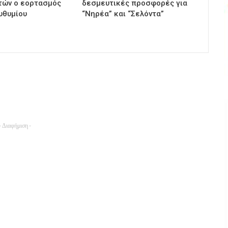
τών ο εορτασμός
δεσμευτικές προσφορές για
υθυμίου
“Νηρέα” και “Σελόντα”
- Διαφήμιση -