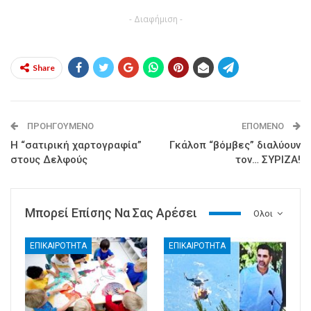
- Διαφήμιση -
Share
ΠΡΟΗΓΟΎΜΕΝΟ
ΕΠΌΜΕΝΟ
Η “σατιρική χαρτογραφία”
Γκάλοπ “βόμβες” διαλύουν
στους Δελφούς
τον… ΣΥΡΙΖΑ!
Μπορεί Επίσης Να Σας Αρέσει
Ολοι
ΕΠΙΚΑΙΡΟΤΗΤΑ
ΕΠΙΚΑΙΡΟΤΗΤΑ