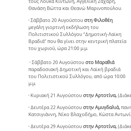
τους Λουκά Κιντώνη, Αγγελική Ζάχαρη,
Θανάση Βώττα και Θεανώ Μαρινοπούλου.
·
Σάββατο 20 Αυγούστου
στη Φιλοθέη
μεγάλη γιορτινή εκδήλωση του
Πολιτιστικού Συλλόγου “Δημοτική-Λαϊκη
Βραδιά” που θα γίνει στην κεντρική πλατεία
του χωριού, ώρα 21:00 μ.μ.
·
Σάββατο 20 Αυγούστου
στο Μαραθιά
παραδοσιακή Δημοτική και Λαϊκή βραδιά
του Πολιτιστικού Συλλόγου, από ώρα 10:00
μ.μ.
·
Κυριακή 21 Αυγούστου
στην Αρτοτίνα,
(Διάκε
·
Δευτέρα 22 Αυγούστου
στην Αμυγδαλιά,
πανη
Κατσιγιάννη, Νίκο Βλαχοδήμο, Κώστα Αντωνίο
·
Δευτέρα 29 Αυγούστου
στην Αρτοτίνα,
(Διάκε