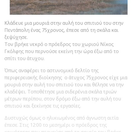
Κλάδευε μια μουριά στην αυλή του σπιτιού του στην
Πεντάπολη ένας 75χρονος, έπεσε από τη σκάλα και
ξεψύχησε.
Τον βρήκε νεκρό ο πρόεδρος του χωριού Νίκος
Γκόλφης που περνούσε εκείνη την ώρα έξω από το
σπίτι του άτυχου.
Όπως αναφέρει το αστυνομικό δελτίο της
περιφερειακής διοίκησης ο άτυχος 75χρονος είχε μια
μουριά στην αυλή του σπιτιού του και θέλησε να την
κλαδέψει. Τοποθέτησε μια σιδερένια σκάλα τριών
μέτρων περίπου, στον δρόμο έξω από την αυλή του
σπιτιού και ξεκίνησε τις εργασίες.
Δυστυχώς όμως ο ηλικιωμένος από άγνωστη αιτία
έπεσε. Στις 12:00 το μεσημέρι ο πρόεδρος της
κοινότητας που περνούσε από το σημείο τον βρήκε