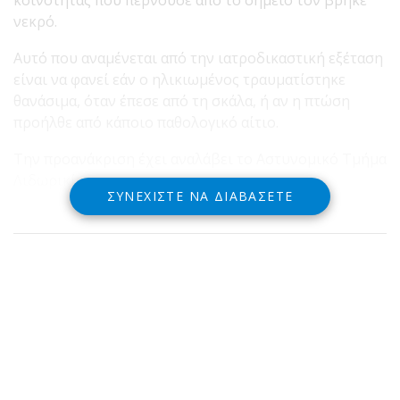
νεκρό.
Αυτό που αναμένεται από την ιατροδικαστική εξέταση
είναι να φανεί εάν ο ηλικιωμένος τραυματίστηκε
θανάσιμα, όταν έπεσε από τη σκάλα, ή αν η πτώση
προήλθε από κάποιο παθολογικό αίτιο.
Την προανάκριση έχει αναλάβει το Αστυνομικό Τμήμα
Λιδωρικίου.
ΣΥΝΕΧΊΣΤΕ ΝΑ ΔΙΑΒΆΣΕΤΕ