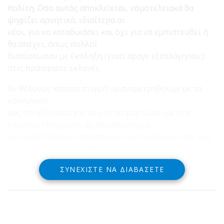
πολίτη. Οσο αυτός αποκλείεται, νομοτελειακά θα
ψηφίζει αρνητικά, ιδιαίτερα οι
νέοι, για να καταδικάσει και όχι για να εμπιστευθεί ή
θα απέχει, όπως πολλοί
διαπίστωσαν με έκπληξη (γιατί άραγε εξεπλάγησαν;)
στις πρόσφατες εκλογές.
Αν θέλουμε κάποια στιγμή να αναμετρηθούμε με τα
κοινωνικά
μας προβλήματα και να μην τα φορτώνουμε στα
επόμενα Μνημόνια, ας αποφασίσουμε
να τα κοιτάξουμε κατάματα και να στρέψουμε την κατ’
ευφημισμόν κοινωνική
πολιτική στην κοινωνία.
ΣΥΝΕΧΊΣΤΕ ΝΑ ΔΙΑΒΆΣΕΤΕ