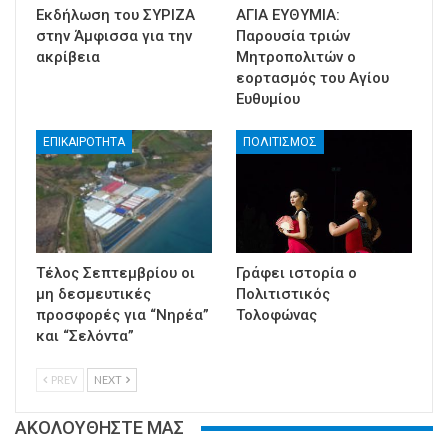
Εκδήλωση του ΣΥΡΙΖΑ
ΑΓΙΑ ΕΥΘΥΜΙΑ:
στην Άμφισσα για την
Παρουσία τριών
ακρίβεια
Μητροπολιτών ο
εορτασμός του Αγίου
Ευθυμίου
ΕΠΙΚΑΙΡΟΤΗΤΑ
ΠΟΛΙΤΙΣΜΟΣ
Τέλος Σεπτεμβρίου οι
Γράφει ιστορία ο
μη δεσμευτικές
Πολιτιστικός
προσφορές για “Νηρέα”
Τολοφώνας
και “Σελόντα”
PREV
NEXT
ΑΚΟΛΟΥΘΗΣΤΕ ΜΑΣ