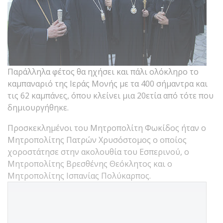
Παράλληλα φέτος θα ηχήσει και πάλι ολόκληρο το
καμπαναριό της Ιεράς Μονής με τα 400 σήμαντρα και
τις 62 καμπάνες, όπου κλείνει μια 20ετία από τότε που
δημιουργήθηκε.
Προσκεκλημένοι του Μητροπολίτη Φωκίδος ήταν ο
Μητροπολίτης Πατρών Χρυσόστομος ο οποίος
χοροστάτησε στην ακολουθία του Εσπερινού, ο
Μητροπολίτης Βρεσθένης Θεόκλητος και ο
Μητροπολίτης Ισπανίας Πολύκαρπος.