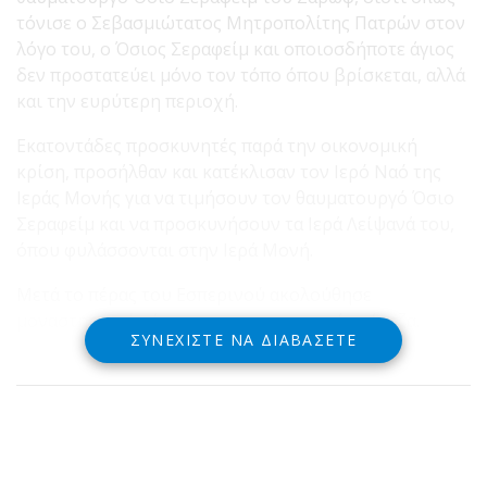
τόνισε ο Σεβασμιώτατος Μητροπολίτης Πατρών στον
λόγο του, ο Όσιος Σεραφείμ και οποιοσδήποτε άγιος
δεν προστατεύει μόνο τον τόπο όπου βρίσκεται, αλλά
και την ευρύτερη περιοχή.
Εκατοντάδες προσκυνητές παρά την οικονομική
κρίση, προσήλθαν και κατέκλισαν τον Ιερό Ναό της
Ιεράς Μονής για να τιμήσουν τον θαυματουργό Όσιο
Σεραφείμ και να προσκυνήσουν τα Ιερά Λείψανά του,
όπου φυλάσσονται στην Ιερά Μονή.
Μετά το πέρας του Εσπερινού ακολούθησε
μοναστηριακό κέρασμα και πανηγυρική τράπεζα.
ΣΥΝΕΧΊΣΤΕ ΝΑ ΔΙΑΒΆΣΕΤΕ