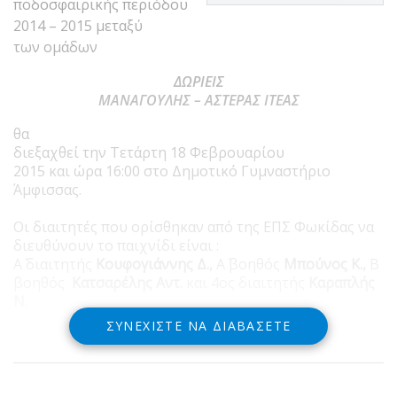
ποδοσφαιρικής περιόδου
2014 – 2015 μεταξύ
των ομάδων
ΔΩΡΙΕΙΣ
ΜΑΝΑΓΟΥΛΗΣ – ΑΣΤΕΡΑΣ ΙΤΕΑΣ
θα
διεξαχθεί την Τετάρτη 18 Φεβρουαρίου
2015 και ώρα 16:00 στο Δημοτικό Γυμναστήριο
Άμφισσας.
Οι διαιτητές που ορίσθηκαν από της ΕΠΣ Φωκίδας να
διευθύνουν το παιχνίδι είναι :
Α΄ διαιτητής
Κουφογιάννης Δ.,
Α΄ βοηθός
Μπούνος Κ.,
Β
΄βοηθός
Κατσαρέλης Αντ.
και 4ος διαιτητής
Καραπλής
Ν.
ΣΥΝΕΧΊΣΤΕ ΝΑ ΔΙΑΒΆΣΕΤΕ