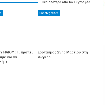
Περισσότερα Από Τον Συγγραφέα
d
Uncategorized
Υ ΗΛΙΟΥ : Τι πρέπει
Εορτασμός 25ης Μαρτίου στη
υμε για να
Δωρίδα
ούμε