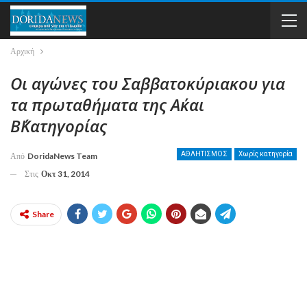
Αρχική
Οι αγώνες του Σαββατοκύριακου για
τα πρωταθήματα της Α΄και
Β΄Κατηγορίας
ΑΘΛΗΤΙΣΜΟΣ
Χωρίς κατηγορία
Από
DoridaNews Team
Στις
Οκτ 31, 2014
Share