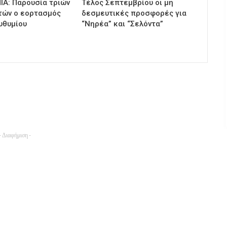
ΙΑ: Παρουσία τριών
Τέλος Σεπτεμβρίου οι μη
τών ο εορτασμός
δεσμευτικές προσφορές για
υθυμίου
“Νηρέα” και “Σελόντα”
- Διαφήμιση -