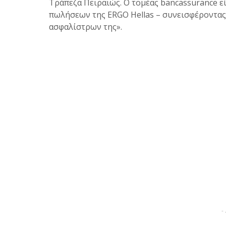
Τράπεζα Πειραιώς. Ο τομέας bancassurance εί
πωλήσεων της ERGO Hellas – συνεισφέροντας
ασφαλίστρων της».
-