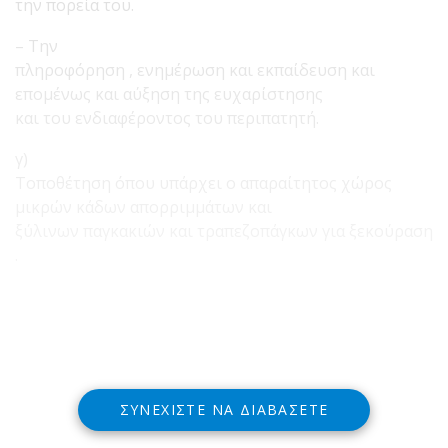
την πορεία του.
– Την
πληροφόρηση , ενημέρωση και εκπαίδευση και
επομένως και αύξηση της ευχαρίστησης
και του ενδιαφέροντος του περιπατητή.
γ)
Τοποθέτηση όπου υπάρχει ο απαραίτητος χώρος
μικρών κάδων απορριμμάτων και
ξύλινων παγκακιών και τραπεζοπάγκων για ξεκούραση
.
ΣΥΝΕΧΊΣΤΕ ΝΑ ΔΙΑΒΆΣΕΤΕ