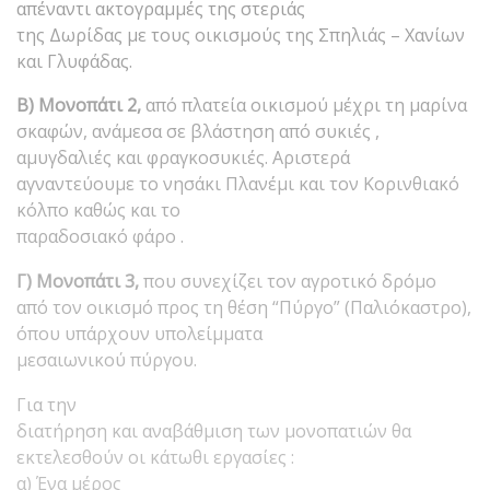
απέναντι ακτογραμμές της στεριάς
της Δωρίδας με τους οικισμούς της Σπηλιάς – Χανίων
και Γλυφάδας.
Β) Μονοπάτι 2,
από πλατεία οικισμού μέχρι τη μαρίνα
σκαφών, ανάμεσα σε βλάστηση από συκιές ,
αμυγδαλιές και φραγκοσυκιές. Αριστερά
αγναντεύουμε το νησάκι Πλανέμι και τον Κορινθιακό
κόλπο καθώς και το
παραδοσιακό φάρο .
Γ) Μονοπάτι 3,
που συνεχίζει τον αγροτικό δρόμο
από τον οικισμό προς τη θέση “Πύργο” (Παλιόκαστρο),
όπου υπάρχουν υπολείμματα
μεσαιωνικού πύργου.
Για την
διατήρηση και αναβάθμιση των μονοπατιών θα
εκτελεσθούν οι κάτωθι εργασίες :
α) Ένα μέρος