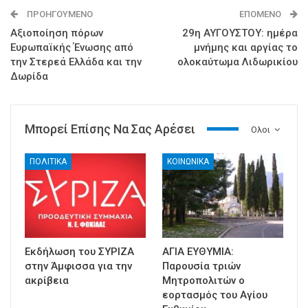
ΠΡΟΗΓΟΎΜΕΝΟ
ΕΠΌΜΕΝΟ
Αξιοποίηση πόρων
29η ΑΥΓΟΥΣΤΟΥ: ημέρα
Ευρωπαϊκής Ένωσης από
μνήμης και αργίας το
την Στερεά Ελλάδα και την
ολοκαύτωμα Λιδωρικίου
Δωρίδα
Μπορεί Επίσης Να Σας Αρέσει
Ολοι
ΠΟΛΙΤΙΚΑ
ΚΟΙΝΩΝΙΚΑ
Εκδήλωση του ΣΥΡΙΖΑ
ΑΓΙΑ ΕΥΘΥΜΙΑ:
στην Άμφισσα για την
Παρουσία τριών
ακρίβεια
Μητροπολιτών ο
εορτασμός του Αγίου