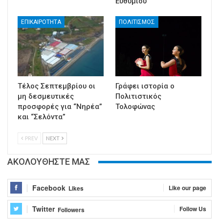
Ευθυμίου
ΕΠΙΚΑΙΡΟΤΗΤΑ
ΠΟΛΙΤΙΣΜΟΣ
Τέλος Σεπτεμβρίου οι
Γράφει ιστορία ο
μη δεσμευτικές
Πολιτιστικός
προσφορές για “Νηρέα”
Τολοφώνας
και “Σελόντα”
PREV
NEXT
ΑΚΟΛΟΥΘΗΣΤΕ ΜΑΣ
Facebook
Like our page
Likes
Twitter
Follow Us
Followers