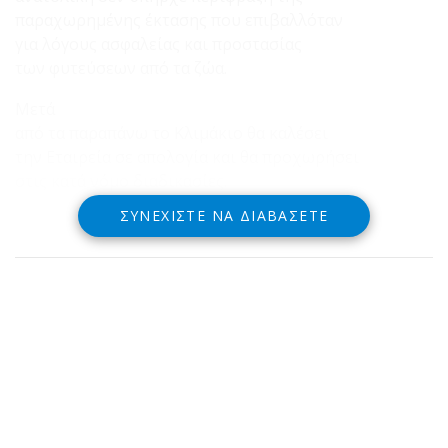
παραχωρημένης έκτασης που επιβαλλόταν
για λόγους ασφαλείας και προστασίας
των φυτεύσεων από τα ζώα.
Μετά
από τα παραπάνω το Κλιμάκιο θα καλέσει
την Εταιρεία σε απολογία και θα προχωρήσει
στις κατά νόμο διαδικασίες.
ΣΥΝΕΧΊΣΤΕ ΝΑ ΔΙΑΒΆΣΕΤΕ