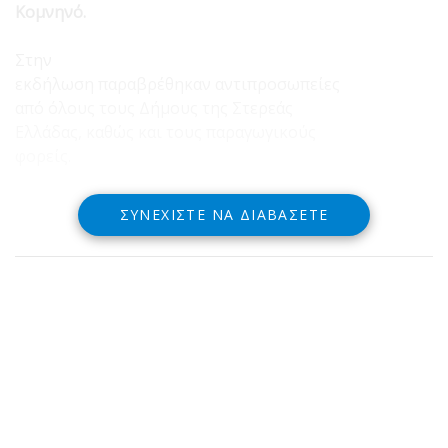
Κομνηνό.
Στην
εκδήλωση παραβρέθηκαν αντιπροσωπείες
από όλους τους Δήμους της Στερεάς
Ελλάδας, καθώς και τους παραγωγικούς
φορείς.
ΣΥΝΕΧΊΣΤΕ ΝΑ ΔΙΑΒΆΣΕΤΕ