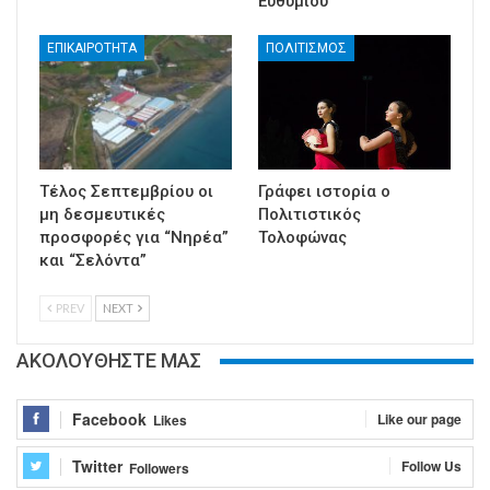
Ευθυμίου
ΕΠΙΚΑΙΡΟΤΗΤΑ
ΠΟΛΙΤΙΣΜΟΣ
Τέλος Σεπτεμβρίου οι
Γράφει ιστορία ο
μη δεσμευτικές
Πολιτιστικός
προσφορές για “Νηρέα”
Τολοφώνας
και “Σελόντα”
PREV
NEXT
ΑΚΟΛΟΥΘΗΣΤΕ ΜΑΣ
Facebook
Like our page
Likes
Twitter
Follow Us
Followers