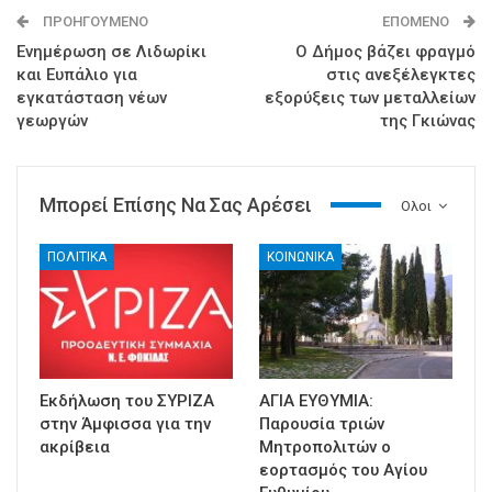
ΠΡΟΗΓΟΎΜΕΝΟ
ΕΠΌΜΕΝΟ
Ενημέρωση σε Λιδωρίκι
Ο Δήμος βάζει φραγμό
και Ευπάλιο για
στις ανεξέλεγκτες
εγκατάσταση νέων
εξορύξεις των μεταλλείων
γεωργών
της Γκιώνας
Μπορεί Επίσης Να Σας Αρέσει
Ολοι
ΠΟΛΙΤΙΚΑ
ΚΟΙΝΩΝΙΚΑ
Εκδήλωση του ΣΥΡΙΖΑ
ΑΓΙΑ ΕΥΘΥΜΙΑ:
στην Άμφισσα για την
Παρουσία τριών
ακρίβεια
Μητροπολιτών ο
εορτασμός του Αγίου