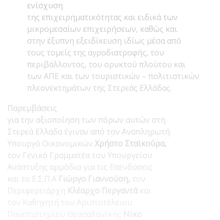
ενίσχυση
της επιχειρηματικότητας και ειδικά των
μικρομεσαίων επιχειρήσεων, καθώς και
στην έξυπνη εξειδίκευση ιδίως μέσα από
τους τομείς της αγροδιατροφής, του
περιβάλλοντος, του ορυκτού πλούτου και
των ΑΠΕ και των τουριστικών – πολιτιστικών
πλεονεκτημάτων της Στερεάς Ελλάδας.
Παρεμβάσεις
για την αξιοποίηση των πόρων αυτών στη
Στερεά Ελλάδα έγιναν από τον Αναπληρωτή
Υπουργό Οικονομικών
Χρήστο Σταϊκούρα,
τον Γενικό Γραμματέα του Υπουργείου
Ανάπτυξης αρμόδιο για τις Επενδύσεις
και το Ε.Σ.Π.Α
Γιώργο Γιαννούση,
τον
Περιφερειάρχη
Κλέαρχο Περγαντά
και
τον Καθηγητή του Αριστοτέλειου
Πανεπιστημίου Θεσσαλονίκης
Νίκο