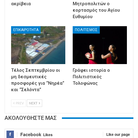
ακρίβεια
Μητροπολιτών ο
εορτασμός του Αγίου
Ευθυμίου
ΕΠΙΚΑΙΡΟΤΗΤΑ
ΠΟΛΙΤΙΣΜΟΣ
Τέλος Σεπτεμβρίου οι
Γράφει ιστορία ο
μη δεσμευτικές
Πολιτιστικός
προσφορές για “Νηρέα”
Τολοφώνας
και “Σελόντα”
PREV
NEXT
ΑΚΟΛΟΥΘΗΣΤΕ ΜΑΣ
Facebook
Like our page
Likes