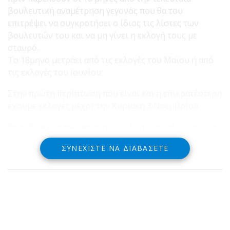
βουλευτική αναμέτρηση γεγονός που θα του
επιτρέψει να συγκροτήσει ο ίδιος τις λίστες των
βουλευτών του και να μη γίνει η εκλογή τους με
σταυρό.
Το 18μηνο μετράει από τις εκλογές του Μαϊου ή από
τις εκλογές του Ιουνίου;
Στην πρώτη περίπτωση που είναι και η επικρατέστερη
έχουμε εκλογές μέχρι την Κυριακή 3 Νοεμβρίου.
Στην δεύτερη περίπτωση οι εκλογές πρέπει να γίνουν
μέχρι την Κυριακή 1η Δεκεμβρίου.
ΣΥΝΕΧΊΣΤΕ ΝΑ ΔΙΑΒΆΣΕΤΕ