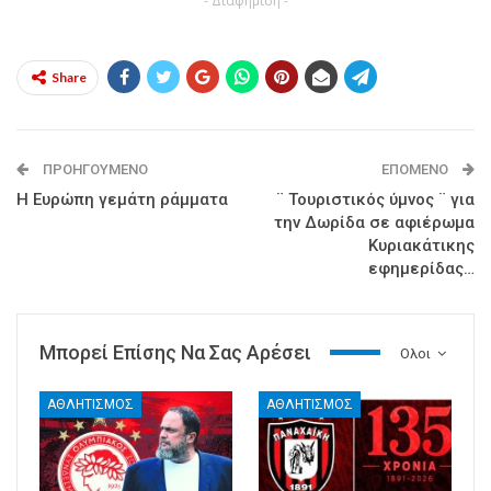
- Διαφήμιση -
Share
ΠΡΟΗΓΟΎΜΕΝΟ
ΕΠΌΜΕΝΟ
Η Ευρώπη γεμάτη ράμματα
¨ Τουριστικός ύμνος ¨ για
την Δωρίδα σε αφιέρωμα
Κυριακάτικης
εφημερίδας…
Μπορεί Επίσης Να Σας Αρέσει
Ολοι
ΑΘΛΗΤΙΣΜΟΣ
ΑΘΛΗΤΙΣΜΟΣ