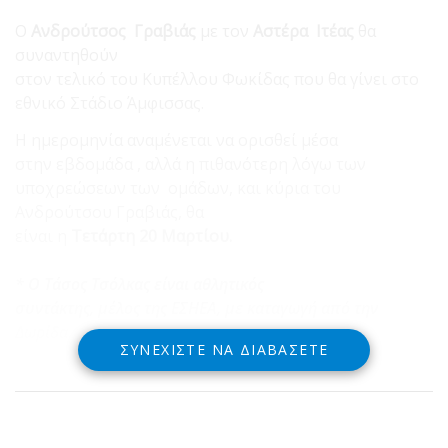
Ο
Ανδρούτσος Γραβιάς
με τον
Αστέρα Ιτέας
θα
συναντηθούν
στον τελικό του Κυπέλλου Φωκίδας που θα γίνει στο
εθνικό Στάδιο Άμφισσας.
Η ημερομηνία αναμένεται να ορισθεί μέσα
στην εβδομάδα , αλλά η πιθανότερη λόγω των
υποχρεώσεων των ομάδων, και κύρια του
Ανδρούτσου Γραβιάς, θα
είναι η
Τετάρτη 20 Μαρτίου.
* Ο Τάσος Τσόλκας είναι αθλητικός
συντάκτης, μέλος της ΕΣΗΕΑ, με καταγωγή από την
Δωρίδα
ΣΥΝΕΧΊΣΤΕ ΝΑ ΔΙΑΒΆΣΕΤΕ