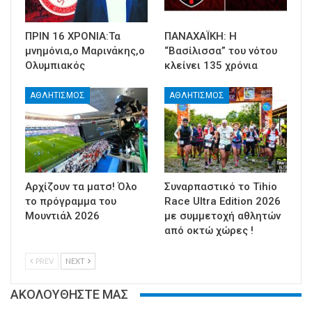
ΠΡΙΝ 16 ΧΡΟΝΙΑ:Τα
ΠΑΝΑΧΑΪΚΗ: Η
μνημόνια,ο Μαρινάκης,ο
“Βασίλισσα” του νότου
Ολυμπιακός
κλείνει 135 χρόνια
ΑΘΛΗΤΙΣΜΟΣ
ΑΘΛΗΤΙΣΜΟΣ
Αρχίζουν τα ματσ! Όλο
Συναρπαστικό το Tihio
το πρόγραμμα του
Race Ultra Edition 2026
Μουντιάλ 2026
με συμμετοχή αθλητών
από οκτώ χώρες !
PREV
NEXT
ΑΚΟΛΟΥΘΗΣΤΕ ΜΑΣ