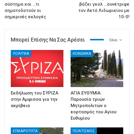
σύστημα και …τι
βάζει γκολ …συνέτριψε
σηματοδοτούν οι
τον Αετό Λιδωρικίου με
σημερινές εκλογές
10-0!
Μπορεί Επίσης Να Σας Αρέσει
Ολοι
ΠΟΛΙΤΙΚΑ
ΚΟΙΝΩΝΙΚΑ
Εκδήλωση του ΣΥΡΙΖΑ
ΑΓΙΑ ΕΥΘΥΜΙΑ:
στην Άμφισσα για την
Παρουσία τριών
ακρίβεια
Μητροπολιτών ο
εορτασμός του Αγίου
Ευθυμίου
ΕΠΙΚΑΙΡΟΤΗΤΑ
ΠΟΛΙΤΙΣΜΟΣ