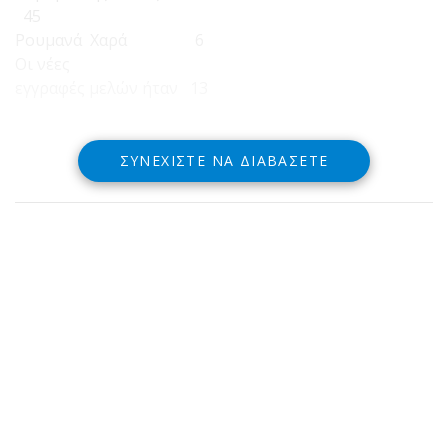
45
Ρουμανά Χαρά 6
Οι νέες
εγγραφές μελών ήταν 13
ΣΥΝΕΧΊΣΤΕ ΝΑ ΔΙΑΒΆΣΕΤΕ