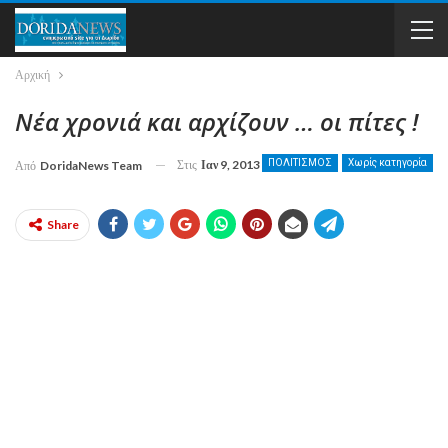
Αρχική
Νέα χρονιά και αρχίζουν … οι πίτες !
Στις
Ιαν 9, 2013
ΠΟΛΙΤΙΣΜΟΣ
Χωρίς κατηγορία
Από
DoridaNews Team
Share