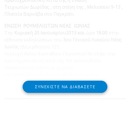
Τειχιωτών Δωρίδας , στη στέγη της , Μελισσού 9-13 ,
Πλατεία Βαρνάβα στο Παγκράτι.
ΕΝΩΣΗ ΡΟΥΜΕΛΙΩΤΩΝ ΝΕΑΣ ΙΩΝΙΑΣ
Την
Κυριακή 20 Ιανουαρίου2013 και
ώρα
18.00
στην
αίθουσα εκδηλώσεων του
3ου Γενικού Λυκείου Νέας
Ιωνίας
(Δεμιρδεσίου 121,
περιοχή Αγίου Ευσταθίου Περισσού) θα κόψει την
πρωτοχρονιάτικη πίτα της. Θα ακολουθήσει
παραδοσιακό γλέντι με χορούς
και τραγούδια απ’όλη την Ελλάδα! Είσοδος
ελεύθερη
ΣΥΝΕΧΊΣΤΕ ΝΑ ΔΙΑΒΆΣΕΤΕ