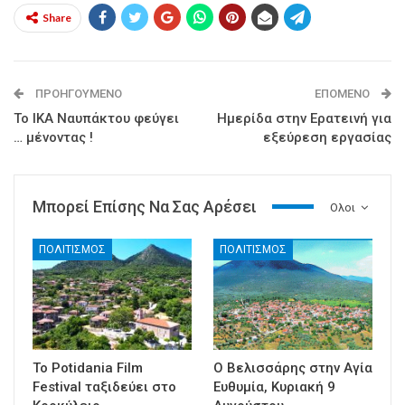
Share
ΠΡΟΗΓΟΎΜΕΝΟ
ΕΠΌΜΕΝΟ
Το ΙΚΑ Ναυπάκτου φεύγει
Ημερίδα στην Ερατεινή για
… μένοντας !
εξεύρεση εργασίας
Μπορεί Επίσης Να Σας Αρέσει
Ολοι
ΠΟΛΙΤΙΣΜΟΣ
ΠΟΛΙΤΙΣΜΟΣ
Το Potidania Film
Ο Βελισσάρης στην Αγία
Festival ταξιδεύει στο
Ευθυμία, Κυριακή 9