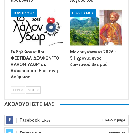
Κροκύλειο
Αυγούστου
ΠΟΛΙΤΙΣΜΟΣ
ΠΟΛΙΤΙΣΜΟΣ
Εκδηλώσεις 8ου
Μακρυγιάννεια 2026 :
ΦΕΣΤΙΒΑΛ ΔΕΛΦΩΝ“ΤΟ
51 χρόνια ενός
ΛΑΛΟΝ ΥΔΩΡ”σε
ζωντανού θεσμού
Λιδωρίκι και Ερατεινή.
Ακύρωση…
PREV
NEXT
ΑΚΟΛΟΥΘΗΣΤΕ ΜΑΣ
Facebook
Like our page
Likes
Twitter
Follow Us