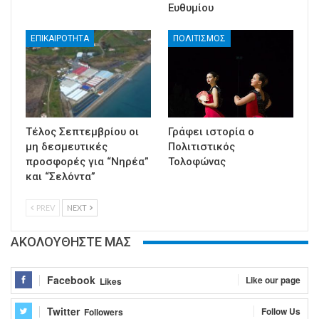
Ευθυμίου
ΕΠΙΚΑΙΡΟΤΗΤΑ
ΠΟΛΙΤΙΣΜΟΣ
Τέλος Σεπτεμβρίου οι
Γράφει ιστορία ο
μη δεσμευτικές
Πολιτιστικός
προσφορές για “Νηρέα”
Τολοφώνας
και “Σελόντα”
PREV
NEXT
ΑΚΟΛΟΥΘΗΣΤΕ ΜΑΣ
Facebook
Like our page
Likes
Twitter
Follow Us
Followers