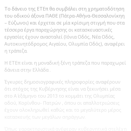
Το δάνειο της ΕΤΕπ θα συμβάλει στη χρηματοδότηση
του οδικού άξονα ΠΑΘΕ (Πάτρα-Αθήνα-Θεσσαλονίκηη
– Εύζωνοι) και έρχεται σε μία κρίσιμη στιγμή που στα
τέσσερα έργα παραχώρησης οι κατασκευαστικές
εργασίες έχουν ανασταλεί (Ιόνια Οδός, Νέα Οδός,
Αυτοκινητόδρομος Αιγαίου, Ολυμπία Οδός), αναφέρει
η τράπεζα.
Η ΕΤΕπ είναι η μοναδική ξένη τράπεζα που παραχωρεί
δάνεια στην Ελλάδα .
Έγκυρες δημοσιογραφικές πληροφορίες αναφέρουν
ότι στόχος της Κυβέρνησης είναι να ξεκινήσει μέσα
στο Α΄ εξάμηνο του 2013 το κομμάτι της Ολυμπίας
οδού, Κορίνθου- Πατρών , όπου οι απαλλοτριώσεις
έχουν ολοκληρωθεί καθώς και το μεγαλύτερο μέρος
κατασκευής των μεγάλων σηράγγων.
Όπως χαρακτηριστικά ανέφεραν κυβερνητικά στελέχη