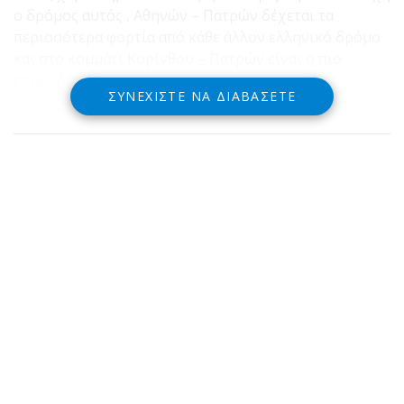
ο δρόμος αυτός , Αθηνών – Πατρών δέχεται τα
περισσότερα φορτία από κάθε άλλον ελληνικό δρόμο
και στο κομμάτι Κορίνθου – Πατρών είναι ο πιο
επικίνδυνος.
ΣΥΝΕΧΊΣΤΕ ΝΑ ΔΙΑΒΆΣΕΤΕ