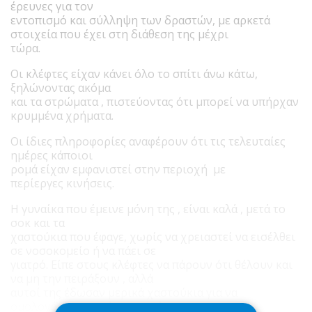
έρευνες για τον
εντοπισμό και σύλληψη των δραστών, με αρκετά
στοιχεία που έχει στη διάθεση της μέχρι
τώρα.
Οι κλέφτες είχαν κάνει όλο το σπίτι άνω κάτω,
ξηλώνοντας ακόμα
και τα στρώματα , πιστεύοντας ότι μπορεί να υπήρχαν
κρυμμένα χρήματα.
Οι ίδιες πληροφορίες αναφέρουν ότι τις τελευταίες
ημέρες κάποιοι
ρομά είχαν εμφανιστεί στην περιοχή με
περίεργες κινήσεις.
Η γυναίκα που έμεινε μόνη της , είναι καλά , μετά το
σοκ και τα
χαστούκια που έφαγε, χωρίς να χρειαστεί να εισέλθει
σε νοσοκομείο ή να πάει σε
γιατρό. Είπε στους κλέφτες να πάρουν ότι θέλουν και
να μη την πειράξουν , αλλά
αυτοί της έδωσαν μερικά χαστούκια για να
ομολογήσει αν υπήρχαν χρήματα .