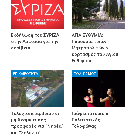
Εκδήλωση του ΣΥΡΙΖΑ
ΑΓΙΑ ΕΥΘΥΜΙΑ:
στην Άμφισσα για την
Παρουσία τριών
ακρίβεια
Μητροπολιτών ο
εορτασμός του Αγίου
Ευθυμίου
ΕΠΙΚΑΙΡΟΤΗΤΑ
ΠΟΛΙΤΙΣΜΟΣ
Τέλος Σεπτεμβρίου οι
Γράφει ιστορία ο
μη δεσμευτικές
Πολιτιστικός
προσφορές για “Νηρέα”
Τολοφώνας
και “Σελόντα”