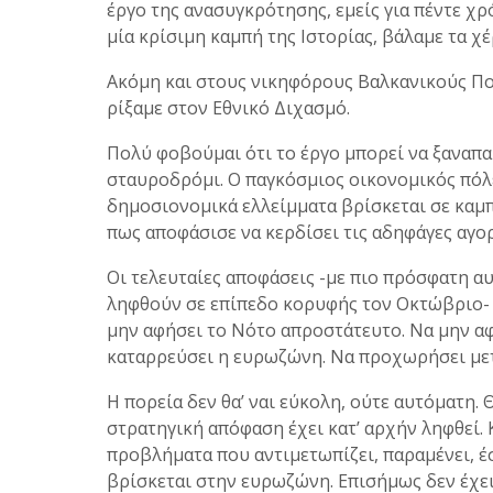
έργο της ανασυγκρότησης, εμείς για πέντε χρ
μία κρίσιμη καμπή της Ιστορίας, βάλαμε τα χέ
Ακόμη και στους νικηφόρους Βαλκανικούς Πολ
ρίξαμε στον Εθνικό Διχασμό.
Πολύ φοβούμαι ότι το έργο μπορεί να ξαναπαι
σταυροδρόμι. Ο παγκόσμιος οικονομικός πόλεμ
δημοσιονομικά ελλείμματα βρίσκεται σε καμπ
πως αποφάσισε να κερδίσει τις αδηφάγες αγορ
Οι τελευταίες αποφάσεις -με πιο πρόσφατη αυ
ληφθούν σε επίπεδο κορυφής τον Οκτώβριο- δ
μην αφήσει το Νότο απροστάτευτο. Να μην αφ
καταρρεύσει η ευρωζώνη. Να προχωρήσει μετ
Η πορεία δεν θα’ ναι εύκολη, ούτε αυτόματη. 
στρατηγική απόφαση έχει κατ’ αρχήν ληφθεί. Κ
προβλήματα που αντιμετωπίζει, παραμένει, έ
βρίσκεται στην ευρωζώνη. Επισήμως δεν έχει