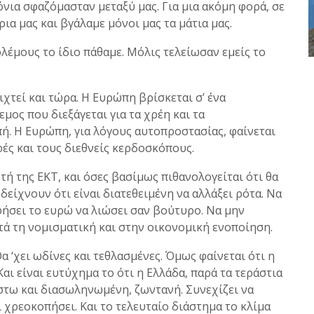
όνια σφαζόμασταν μεταξύ μας. Για μια ακόμη φορά, σε
ρια μας και βγάλαμε μόνοι μας τα μάτια μας.
έμους το ίδιο πάθαμε. Μόλις τελείωσαν εμείς το
χτεί και τώρα. Η Ευρώπη βρίσκεται σ’ ένα
ος που διεξάγεται για τα χρέη και τα
ή. Η Ευρώπη, για λόγους αυτοπροστασίας, φαίνεται
ές και τους διεθνείς κερδοσκόπους.
τή της ΕΚΤ, και όσες βασίμως πιθανολογείται ότι θα
είχνουν ότι είναι διατεθειμένη να αλλάξει ρότα. Να
ήσει το ευρώ να λιώσει σαν βούτυρο. Να μην
ά τη νομισματική και στην οικονομική ενοποίηση.
Θα ‘χει ωδίνες και τεθλασμένες. Όμως φαίνεται ότι η
αι είναι ευτύχημα το ότι η Ελλάδα, παρά τα τεράστια
στω και διασωληνωμένη, ζωντανή. Συνεχίζει να
 χρεοκοπήσει. Και το τελευταίο διάστημα το κλίμα