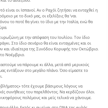
Και το αδιέξοδο.
 είναι οι Ισπανοί. Αν ο Ραχόϊ ζητήσει να ενταχθεί η
οιο με το δικό μας, οι εξελίξεις θα ‘ναι
όνου το ποτέ θα γίνει το ίδιο με την Ιταλία, ενώ θα
ύρα.
ευρωζώνη με την απόφαση του Ιουλίου. Τον ίδιο
κι. Στο ίδιο σενάριο θα είναι ενταγμένες και οι
ν και ιδιαίτερα της Συνόδου Κορυφής τον Οκτώβριο.
 το Νοέμβριο.
καστούμε να πάρουμε κι άλλα, μετά από μερικούς
 μας εντάξουν στο μεγάλο πλάνο. Όσο είμαστε το
ι.
βλήματος» τότε έχουμε βάσιμους λόγους να
ακές συνήθειες του παρελθόντος. Να κερδίζουν όλοι
 νικηφόρους πολέμους και μείς τελικά να χάνουμε.
άποια άλλη. Εκτός κι αν είναι στο DNA της φυλής,