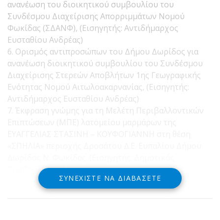
ανανέωση του διοικητικού συμβουλίου του
Συνδέσμου Διαχείρισης Απορριμμάτων Νομού
Φωκίδας (ΣΔΑΝΦ), (Εισηγητής: Αντιδήμαρχος
Ευσταθίου Ανδρέας)
6. Ορισμός αντιπροσώπων του Δήμου Δωρίδος για
ανανέωση διοικητικού συμβουλίου του Συνδέσμου
Διαχείρισης Στερεών Αποβλήτων 1ης Γεωγραφικής
Ενότητας Νομού Αιτωλοακαρνανίας, (Εισηγητής:
Αντιδήμαρχος Ευσταθίου Ανδρέας)
7. Έκφραση γνώμης για τη Μελέτη Περιβαλλοντικών
Επιπτώσεων (ΜΠΕ) λατομείου μαρμάρων της
ΕΥΑΓΓΕΛΙΑΣ ΣΤΑΣΙΝΗ – ΚΟΥΦΟΓΙΑΝΝΗ στη θέση
«ΣΠΗΛΙΑ» περιοχής Δροσάτου Δ.Ε. Ευπαλίου Δήμου
Δωρίδος Ν. Φωκίδας. (Εισηγητής: Δημοτικός
Σύμβουλος Καλλιαμπέτσος Παναγιώτης ).
ΣΥΝΕΧΊΣΤΕ ΝΑ ΔΙΑΒΆΣΕΤΕ