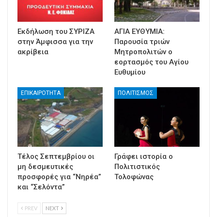
Εκδήλωση του ΣΥΡΙΖΑ
ΑΓΙΑ ΕΥΘΥΜΙΑ:
στην Άμφισσα για την
Παρουσία τριών
ακρίβεια
Μητροπολιτών ο
εορτασμός του Αγίου
Ευθυμίου
ΕΠΙΚΑΙΡΟΤΗΤΑ
ΠΟΛΙΤΙΣΜΟΣ
Τέλος Σεπτεμβρίου οι
Γράφει ιστορία ο
μη δεσμευτικές
Πολιτιστικός
προσφορές για “Νηρέα”
Τολοφώνας
και “Σελόντα”
PREV
NEXT