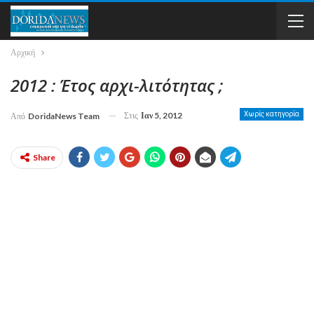
Αρχική
2012 : Έτος αρχι-λιτότητας ;
Στις
Ιαν 5, 2012
Χωρίς κατηγορία
Από
DoridaNews Team
Share