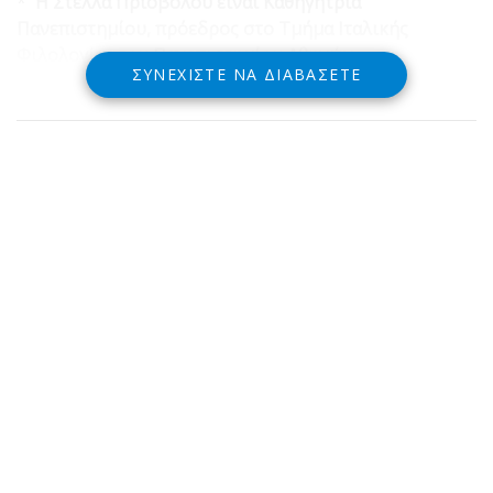
*
Η Στέλλα Πριόβολου είναι Καθηγήτρια
Πανεπιστημίου, πρόεδρος στο Τμήμα Ιταλικής
Φιλολογίας του Πανεπιστημίου Αθηνών
ΣΥΝΕΧΊΣΤΕ ΝΑ ΔΙΑΒΆΣΕΤΕ