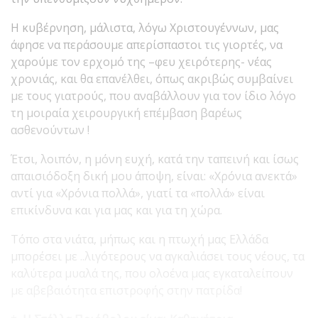
Η κυβέρνηση, μάλιστα, λόγω Χριστουγέννων, μας
άφησε να περάσουμε απερίσπαστοι τις γιορτές, να
χαρούμε τον ερχομό της –φευ χειρότερης- νέας
χρονιάς, και θα επανέλθει, όπως ακριβώς συμβαίνει
με τους γιατρούς, που αναβάλλουν για τον ίδιο λόγο
τη μοιραία χειρουργική επέμβαση βαρέως
ασθενούντων !
Έτσι, λοιπόν, η μόνη ευχή, κατά την ταπεινή και ίσως
απαισιόδοξη δική μου άποψη, είναι: «Χρόνια ανεκτά»
αντί για «Χρόνια πολλά», γιατί τα «πολλά» είναι
επικίνδυνα και για μας και για τη χώρα.
Τόπο στα νιάτα, μήπως και η πτωχή μας Ελλάδα
μπορέσει με ..λιγότερους να αγκαλιάσει τους νέους, τα
καλύτερα μυαλά της, που ολοένα μας εγκαταλείπουν
με αβεβαιότητα επιστροφής στην πατρίδα!