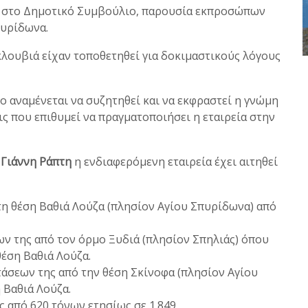
ση στο Δημοτικό Συμβούλιο, παρουσία εκπροσώπων
πυρίδωνα.
κλουβιά είχαν τοποθετηθεί για δοκιμαστικούς λόγους
 αναμένεται να συζητηθεί και να εκφραστεί η γνώμη
 που επιθυμεί να πραγματοποιήσει η εταιρεία στην
υ
Γιάννη Ράπτη
η ενδιαφερόμενη εταιρεία έχει αιτηθεί
τη θέση Βαθιά Λούζα (πλησίον Αγίου Σπυρίδωνα) από
ν της από τον όρμο Ξυδιά (πλησίον Σπηλιάς) όπου
θέση Βαθιά Λούζα.
άσεων της από την θέση Σκίνοφα (πλησίον Αγίου
 Βαθιά Λούζα.
 από 620 τόνων ετησίως σε 1.849.