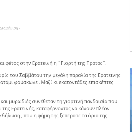
 Διαφήμιση -
αι φέτος στην Ερατεινή η ¨Γιορτή της Τράτας¨.
ωρίς του Σαββάτου την μεγάλη παραλία της Ερατεινής
οτάμι φούσκωνε . Μαζί κι εκατοντάδες επισκέπτες
 και μυρωδιές συνέθεταν τη γιορτινή πανδαισία που
ι της Ερατεινής, καταφέρνοντας να κάνουν πλέον
κδήλωση , που η φήμη της ξεπέρασε τα όρια της