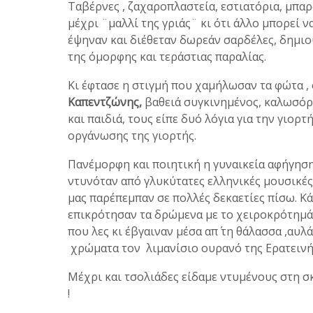
Ταβέρνες , ζαχαροπλαστεία, εστιατόρια, μπαρ
μέχρι ¨μαλλί της γριάς¨ κι ότι άλλο μπορεί ν
έψηναν και διέθεταν δωρεάν σαρδέλες, δημι
της όμορφης και τεράστιας παραλίας.
Κι έφτασε η στιγμή που χαμήλωσαν τα φώτα 
Καπεντζώνης,
βαθειά συγκινημένος, καλωσόρι
και παιδιά, τους είπε δυό λόγια για την γιορ
οργάνωσης της γιορτής.
Πανέμορφη και ποιητική η γυναικεία αφήγηση 
ντυνόταν από γλυκύτατες ελληνικές μουσικές 
μας παρέπεμπαν σε πολλές δεκαετίες πίσω. Κά
επικρότησαν τα δρώμενα με το χειροκρότημά 
που λες κι έβγαιναν μέσα απ΄ τη θάλασσα ,αυ
χρώματα τον λιμανίσιο ουρανό της Ερατεινή
Μέχρι και τσολιάδες είδαμε ντυμένους στη σ
!