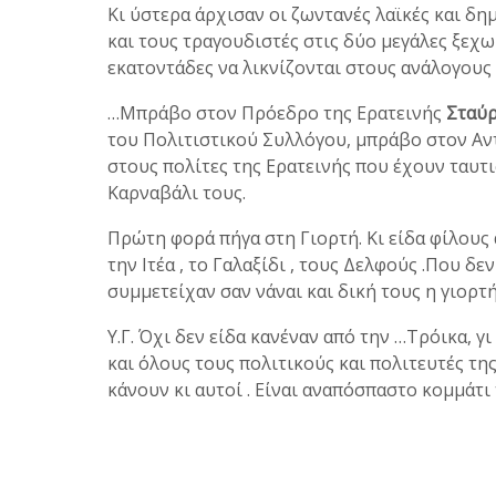
Κι ύστερα άρχισαν οι ζωντανές λαϊκές και δη
και τους τραγουδιστές στις δύο μεγάλες ξεχω
εκατοντάδες να λικνίζονται στους ανάλογους
…Μπράβο στον Πρόεδρο της Ερατεινής
Σταύρ
του Πολιτιστικού Συλλόγου, μπράβο στον Α
στους πολίτες της Ερατεινής που έχουν ταυτισ
Καρναβάλι τους.
Πρώτη φορά πήγα στη Γιορτή. Κι είδα φίλους α
την Ιτέα , το Γαλαξίδι , τους Δελφούς .Που δε
συμμετείχαν σαν νάναι και δική τους η γιορτή,
Υ.Γ. Όχι δεν είδα κανέναν από την …Τρόικα, γ
και όλους τους πολιτικούς και πολιτευτές τ
κάνουν κι αυτοί . Είναι αναπόσπαστο κομμάτ