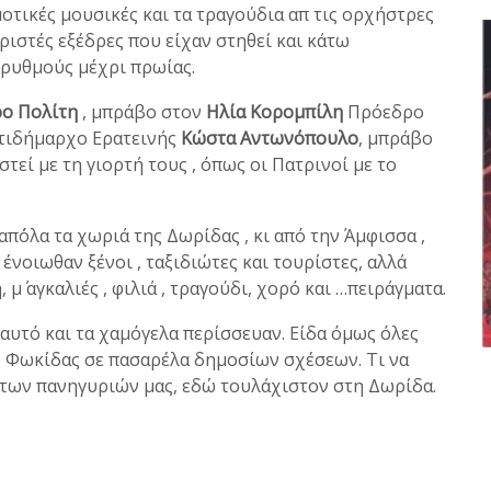
μοτικές μουσικές και τα τραγούδια απ τις ορχήστρες
ριστές εξέδρες που είχαν στηθεί και κάτω
 ρυθμούς μέχρι πρωίας.
ο Πολίτη
, μπράβο στον
Ηλία Κορομπίλη
Πρόεδρο
ντιδήμαρχο Ερατεινής
Κώστα Αντωνόπουλο
, μπράβο
τεί με τη γιορτή τους , όπως οι Πατρινοί με το
π΄όλα τα χωριά της Δωρίδας , κι από την Άμφισσα ,
ν ένοιωθαν ξένοι , ταξιδιώτες και τουρίστες, αλλά
 μ΄ αγκαλιές , φιλιά , τραγούδι, χορό και …πειράγματα.
ι αυτό και τα χαμόγελα περίσσευαν. Είδα όμως όλες
ης Φωκίδας σε πασαρέλα δημοσίων σχέσεων. Τι να
ι των πανηγυριών μας, εδώ τουλάχιστον στη Δωρίδα.