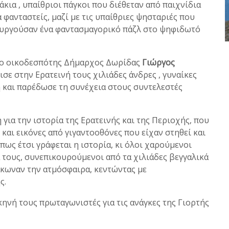
άκια , υπαίθριοι πάγκοι που διέθεταν από παιχνίδια
α φανταστείς, μαζί με τις υπαίθριες ψησταριές που
ουργούσαν ένα φαντασμαγορικό πάζλ στο ψηφιδωτό
, ο οικοδεσπότης Δήμαρχος Δωρίδας
Γιώργος
σε στην Ερατεινή τους χιλιάδες άνδρες , γυναίκες
τή και παρέδωσε τη συνέχεια στους συντελεστές
για την ιστορία της Ερατεινής και της Περιοχής, που
και εικόνες από γιγαντοοθόνες που είχαν στηθεί και
πως έτσι γράφεται η ιστορία, κι όλοι χαρούμενοι
τους, συνεπικουρούμενοι από τα χιλιάδες βεγγαλικά
λάκωναν την ατμόσφαιρα, κεντώντας με
ς.
κηνή τους πρωταγωνιστές για τις ανάγκες της Γιορτής