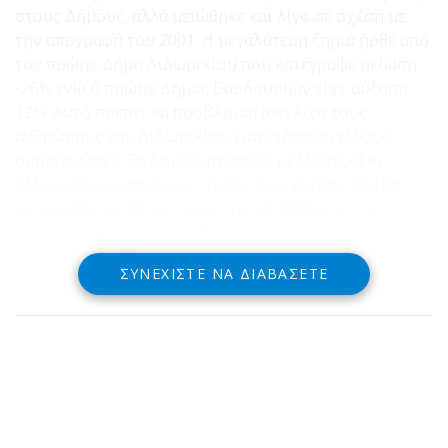
στους Δήμους, αλλά μειώθηκε και λίγο σε σχέση με
την απογραφή του 2001. Η μεγαλύτερη ζημιά ήρθε από
τον πρώην Δήμο Λιδωρικίου που κατέγραψε μείωση
-26% ενώ ό πρώην Δήμος Βαρδουσίων είχε αύξηση
12%. Αυτό πρέπει να προβληματίσει λίγο τους
ανθρώπους του Λιδωρικίου γιατί τέτοιου είδους
συρρικνώσεις θα δημιουργήσουν μελλοντικά κι
άλλου είδους απώλειες , εκτός της εφορίας που θα
καταργηθεί με Νόμο, όπως την υποβάθμιση του
Κέντρου Υγείας που σχεδιάζουν κάποιοι στα χαρτιά
και … άλλα πολλά.
ΣΥΝΕΧΊΣΤΕ ΝΑ ΔΙΑΒΆΣΕΤΕ