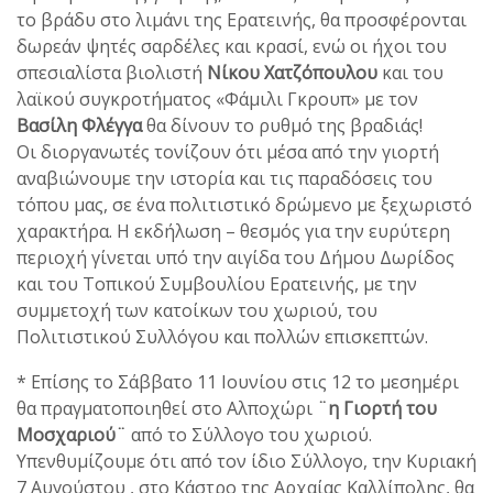
το βράδυ στο λιμάνι της Ερατεινής, θα προσφέρονται
δωρεάν ψητές σαρδέλες και κρασί, ενώ οι ήχοι του
σπεσιαλίστα βιολιστή
Νίκου Χατζόπουλου
και του
λαϊκού συγκροτήματος «Φάμιλι Γκρουπ» με τον
Βασίλη Φλέγγα
θα δίνουν το ρυθμό της βραδιάς!
Οι διοργανωτές τονίζουν ότι μέσα από την γιορτή
αναβιώνουμε την ιστορία και τις παραδόσεις του
τόπου μας, σε ένα πολιτιστικό δρώμενο με ξεχωριστό
χαρακτήρα. Η εκδήλωση – θεσμός για την ευρύτερη
περιοχή γίνεται υπό την αιγίδα του Δήμου Δωρίδος
και του Τοπικού Συμβουλίου Ερατεινής, με την
συμμετοχή των κατοίκων του χωριού, του
Πολιτιστικού Συλλόγου και πολλών επισκεπτών.
* Επίσης το Σάββατο 11 Ιουνίου στις 12 το μεσημέρι
θα πραγματοποιηθεί στο Αλποχώρι
¨η Γιορτή
του
Μοσχαριού¨
από το Σύλλογο του χωριού.
Υπενθυμίζουμε ότι από τον ίδιο Σύλλογο, την Κυριακή
7 Αυγούστου , στο Κάστρο της Αρχαίας Καλλίπολης, θα