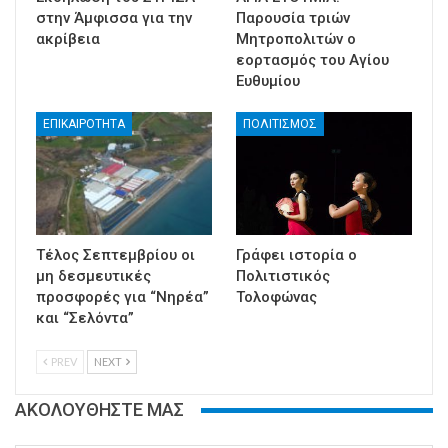
στην Άμφισσα για την
Παρουσία τριών
ακρίβεια
Μητροπολιτών ο
εορτασμός του Αγίου
Ευθυμίου
ΕΠΙΚΑΙΡΟΤΗΤΑ
ΠΟΛΙΤΙΣΜΟΣ
Τέλος Σεπτεμβρίου οι
Γράφει ιστορία ο
μη δεσμευτικές
Πολιτιστικός
προσφορές για “Νηρέα”
Τολοφώνας
και “Σελόντα”
PREV
NEXT
ΑΚΟΛΟΥΘΗΣΤΕ ΜΑΣ