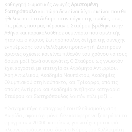
Καθηγητή Σωματικής Αγωγής
Αριστομένη
Σωτηρόπουλο
και τώρα δεν είναι λίγοι εκείνοι που θα
ήθελαν αυτό το δίδυμο στον πάγκο της ομάδας τους.
Τις μέρες που μας πέρασαν ο Σταύρου βρέθηκε στην
Αθήνα και παρακολούθησε σεμινάριο που ομιλητής
ήταν και ο κύριος Σωτηρόπουλος δείγμα της συνεχής
ενημέρωσης του εξελίξιμου προπονητή. Διατηρούν
άριστες σχέσεις και είναι πιθανόν του χρόνου να τους
δούμε μαζί ξανά συνεργάτες. Ο Σταύρου ως γνωστόν
έχει εργαστεί με επιτυχία σε Ατρόμητο Αντιρρίου,
Άρη Αιτωλικού, Ακαδημία Ναυπάκτου, Ακαδημίες
Ολυμπιακού στη Ναύπακτο, και Τρίκορφο, από τις
οποίες Αντίρριο και Ακαδημία ανέβηκαν κατηγορία.
Σταύρου
και
Σωτηρόπουλος
λοιπόν πάλι μαζί …
* Άσχημα πήγε η απογραφή του πληθυσμού για τη
Δωρίδα , αφού όχι μόνο δεν κατάφερε να ξεπεράσει το
φράγμα των 20.000 κατοίκων, για να έχει μια σειρά
πλεονεκτημάτων που δίνει ο Νόμος του Καλλικράτη