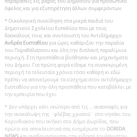
παραβάσεις εις βάρος του Δημοσίου για προσωπικό
όφελος και για εξυπηρέτηση άλλων συμφερόντων.
* Οικολογική συνείδηση στα μικρά παιδιά του
Δημοτικού Σχολείου Ευπαλίου που με τους
δασκάλους τους και συντονιστή τον Αντιδήμαρχο
Ανδρέα Ευσταθίου
για ώρες καθάριζαν την παραλία
του Παραθάλασσου και όλη την διπλανή παραλίμνια
περιοχή. Στη προσπάθεια βοήθησαν και μηχανήματα
του Δήμου. Για πρώτη φορά είδαμε τη συγκεκριμένη
περιοχή τα τελευταία χρόνια τόσο καθαρή κι εδώ
πρέπει να απονείμουμε τα εύσχημα στον αντιδήμαρχο
Ευσταθίου για την όλη προσπάθεια που καταβάλλει με
την εμπειρία που έχει.
* Δεν υπάρχει κάτι νεώτερο από τις … ανασκαφές για
την ανακάλυψη της ¨φλέβας χρυσού¨ στο νησάκι του
Κορινθιακού που ανήκει στο Δήμο Δωρίδας, που
πρώτο και αποκλειστικά σας ενημέρωσε το
DORIDA
NEWS
και αναδημοσίευσαν την είδηση τουλάχιστον