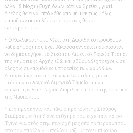
άλλα 15 blog (!) Ευχή όλων κάτι να βρεθεί , γιατί
όφελος θα είναι από κάθε άποψη. Πάντως μόλις
υπάρξουν αποτελέσματα , αμέσως θα σας
ενημερώσουμε.
* O Καλλικράτης το λέει , στη Δωρίδα το προωθούν .
Κάθε Δήμος ( που έχει θάλασσα εννοείτε) δικαιούται
να δημιουργήσει το δικό του Λιμενικό Ταμείο. Έτσι οι
της Δημοτικής Αρχής εδώ και εβδομάδες τρέχουν σε
όλες τις συναρμόδιες υπηρεσίες των αρμόδιων
Υπουργείων Εσωτερικών και Ναυτιλίας για να
στήσουν το
Δωρικό Λιμενικό Ταμείο
και να
απαγκιστρωθεί ο Δήμος Δωρίδας απ΄ αυτά της Ιτέας και
της Ναυπάκτου.
* Στο προσκήνιο και πάλι ο προπονητής
Σταύρος
Σταύρου
μετά από ένα ατύχημα που είχε πριν καιρό
.Έγινε γνωστός στην περιοχή μας από το πέρασμα του
από τον Απόλλων Ευπαλίου μαζί με τον Επίκουρο