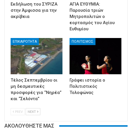
Εκδήλωση του ΣΥΡΙΖΑ
ΑΓΙΑ ΕΥΘΥΜΙΑ:
στην Άμφισσα για την
Παρουσία τριών
ακρίβεια
Μητροπολιτών ο
εορτασμός του Αγίου
Ευθυμίου
ΕΠΙΚΑΙΡΟΤΗΤΑ
ΠΟΛΙΤΙΣΜΟΣ
Τέλος Σεπτεμβρίου οι
Γράφει ιστορία ο
μη δεσμευτικές
Πολιτιστικός
προσφορές για “Νηρέα”
Τολοφώνας
και “Σελόντα”
PREV
NEXT
ΑΚΟΛΟΥΘΗΣΤΕ ΜΑΣ