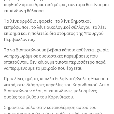
παρθούν άμεσα δραστικά μέτρα , σύντομα θα είναι μια
επικίνδυνη θάλασσα.
Το λένε αρμόδιοι φορείς , το λένε δημοτικοί
εκπρόσωποι , το λένε οικολογικοί σύλλογοι , το λέει
επίσημα και η πολιτεία δια στόματος της Υπουργού
Περιβάλλοντος.
Το να διαπιστώνουμε βέβαια κάποια ασθένεια , χωρίς
να προχωράμε σε ουσιαστικές παρεμβάσεις που
απαιτούνται, δεν κάνουμε τίποτα περισσότερο παρά
να περιμένουμε το μοιραίο που έρχεται.
Πριν λίγες ημέρες κι άλλα δελφίνια έβγαλε η θάλασσα
νεκρά, στις διάφορες παραλίες του Κορινθιακού. Αιτία
διαπιστώνουν όλοι, οι επικίνδυνες μολυσμένες
ουσίες του βυθού του Κορινθιακού.
Σημαντικό ρόλο στην καταπολέμηση αυτού του
φαινομένου και όχι μόνο , παίζει ο εδώ και μερικά