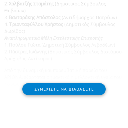
2.
Χαλβατζής Σταμάτης
(Δημοτικός Σύμβουλος
Θηβαίων)
3.
Βανταράκης Απόστολος
(Αντιδήμαρχος Πατρέων)
4.
Τριανταφύλλου Χρήστος
(Δημοτικός Σύμβουλος
Δωρίδος)
Αναπληρωματικά Μέλη Εκτελεστικής Επιτροπής
:
1.
Πούλου Γιώτα
(Δημοτική Σύμβουλος Λεβαδέων)
2.
Πάστρας Ιωάννης
(Δημοτικός Σύμβουλος Διστόμου-
Αράχοβας-Αντίκυρας)
Από την δυναμική και παρεμβατική πορεία του
ΑΡΙΩΝΑ, εξαρτάται σημαντικά η μελλοντική υγεία του
Κορινθιακού κόλπου.
ΣΥΝΕΧΊΣΤΕ ΝΑ ΔΙΑΒΆΣΕΤΕ